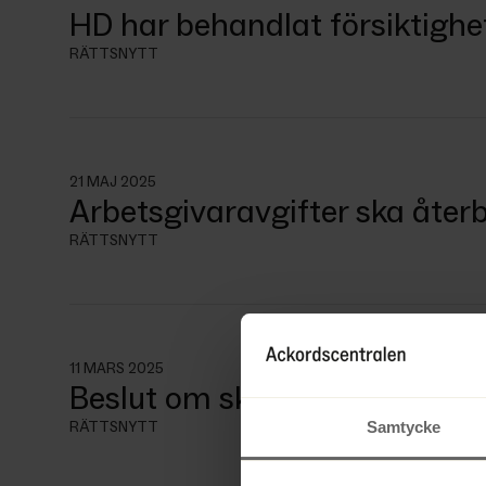
HD har behandlat försiktighe
RÄTTSNYTT
21 MAJ 2025
Arbetsgivaravgifter ska åter
RÄTTSNYTT
11 MARS 2025
Beslut om skattetillägg
Samtycke
RÄTTSNYTT