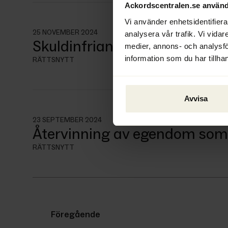
Ackordscentralen.se använd
Vi använder enhetsidentifierar
25 NOVEMBER 2024
analysera vår trafik. Vi vidar
Skuldinfriande till förmån fö
medier, annons- och analysf
information som du har tillhan
RÄTTSNYTT
Avvisa
23 SEPTEMBER 2024
Återvinning av egendom som i
RÄTTSNYTT
Föregående