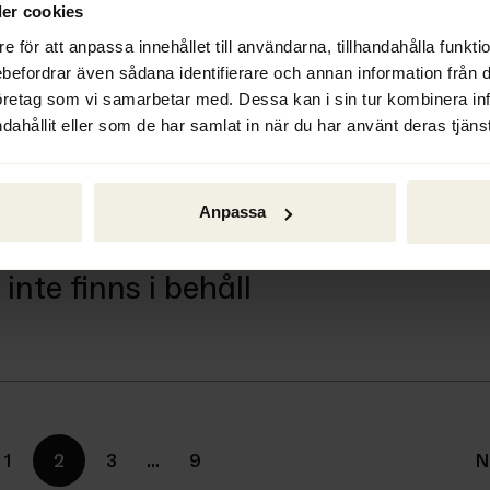
er cookies
e för att anpassa innehållet till användarna, tillhandahålla funkt
ebefordrar även sådana identifierare och annan information från di
r en tredje man
öretag som vi samarbetar med. Dessa kan i sin tur kombinera i
dahållit eller som de har samlat in när du har använt deras tjänst
Anpassa
nte finns i behåll
1
2
3
…
9
N