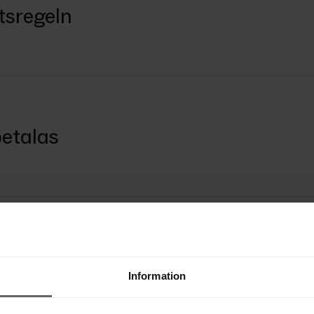
tsregeln
betalas
Information