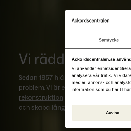
Samtycke
Vi räddar värden
Ackordscentralen.se använd
Vi använder enhetsidentifierar
analysera vår trafik. Vi vidar
Sedan 1857 hjälper Ackordscentrale
medier, annons- och analysf
problem. Vi är en av Sveriges ledande 
information som du har tillhan
rekonstruktion
 och 
likvidation
 – med 
och skapa långsiktigt hållbara lösni
Avvisa