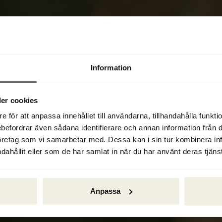
Information
er cookies
e för att anpassa innehållet till användarna, tillhandahålla funkt
ebefordrar även sådana identifierare och annan information från di
n företag med ekonomiska 
öretag som vi samarbetar med. Dessa kan i sin tur kombinera i
specialister på 
konkurs
, 
dahållit eller som de har samlat in när du har använt deras tjänst
målet att rädda värden 
ngar.
Anpassa