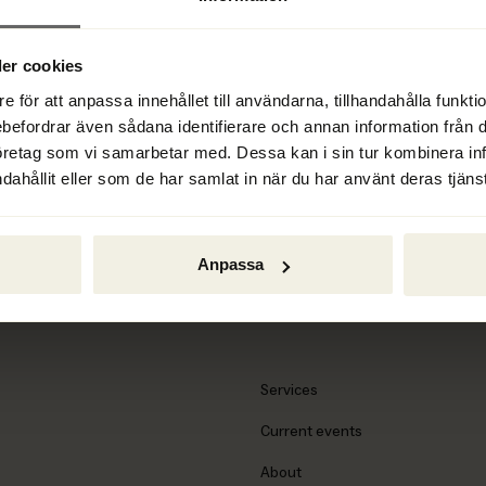
We regularly update the lis
reorganizations and what i
er cookies
e för att anpassa innehållet till användarna, tillhandahålla funkt
ebefordrar även sådana identifierare och annan information från di
öretag som vi samarbetar med. Dessa kan i sin tur kombinera i
dahållit eller som de har samlat in när du har använt deras tjänst
Anpassa
Services
Current events
About