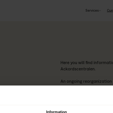
Services
Cur
Here you will find informat
Ackordscentralen. 
An ongoing reorganization 
process to restructure its f
bankruptcy. This section is 
information about the stat
the reorganization. 
Information