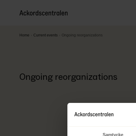
Home
Current events
Ongoing reorganizations
Ongoing reorganizations
Samtycke