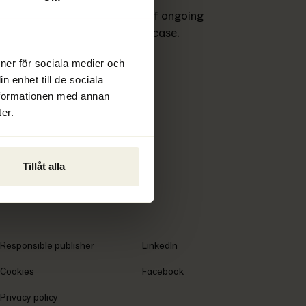
t to provide a good overview of ongoing 
s currently happening in each case.
ioner för sociala medier och
n enhet till de sociala
nformationen med annan
er.
Tillåt alla
Responsible publisher
LinkedIn
Cookies
Facebook
Privacy policy