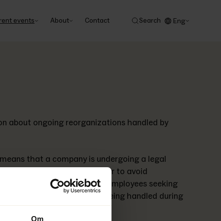
rent events
About
Contact
Search
Eng
ion about ongoing reorganizations handled by 
means that a company is undergoing a legal 
inances and operations in order to avoid 
specifically for creditors and employees seeking 
us and how their claims are being handled during 
Om