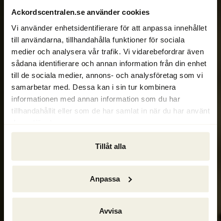
Ackordscentralen.se använder cookies
Vi använder enhetsidentifierare för att anpassa innehållet
till användarna, tillhandahålla funktioner för sociala
medier och analysera vår trafik. Vi vidarebefordrar även
sådana identifierare och annan information från din enhet
Vi räddar värden
till de sociala medier, annons- och analysföretag som vi
samarbetar med. Dessa kan i sin tur kombinera
Sedan 1857 hjälper Ackordscentralen företag med 
informationen med annan information som du har
ekonomiska problem. Vi är en av Sveriges ledande 
tillhandahållit eller som de har samlat in när du har använt
specialister på 
konkurs
, 
rekonstruktion
 och 
deras tjänster.
likvidation
 – med målet att rädda värden och skapa 
långsiktigt hållbara lösningar.
Tillåt alla
Anpassa
Avvisa