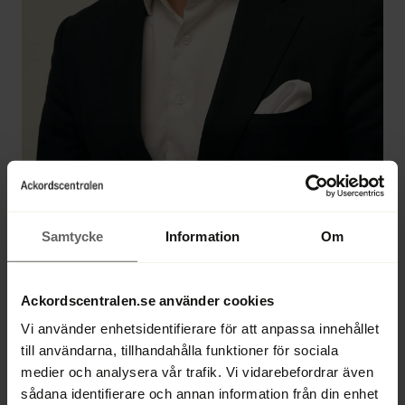
Henrik Hahr
Samtycke
Information
Om
Ackordscentralen.se använder cookies
Lawyer, bancruptcy trustee, liquidator
Vi använder enhetsidentifierare för att anpassa innehållet
till användarna, tillhandahålla funktioner för sociala
Direct 
+46 8 670 44 44
medier och analysera vår trafik. Vi vidarebefordrar även
Office 
+46 8 670 44 00
sådana identifierare och annan information från din enhet
henrik.hahr@ackordscentralen.se