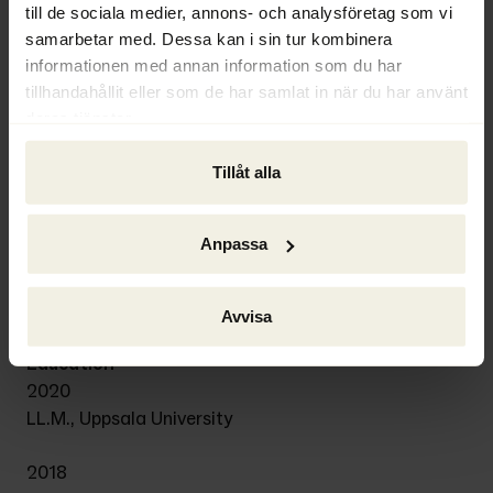
till de sociala medier, annons- och analysföretag som vi
samarbetar med. Dessa kan i sin tur kombinera
Background
informationen med annan information som du har
2023–
tillhandahållit eller som de har samlat in när du har använt
Lawyer, Ackordscentralen Stockholm
deras tjänster.
Tillåt alla
2023
Attorney / Senior Associate, Advokatfirman Schjødt
Anpassa
2020–2023
Associate Lawyer / Associate, Advokatfirman 
Schjødt
Avvisa
Education
2020
LL.M., Uppsala University
2018