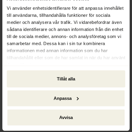
jeanette.orrod@ackordscentralen.se
Vi använder enhetsidentifierare för att anpassa innehållet
till användarna, tillhandahålla funktioner för sociala
medier och analysera vår trafik. Vi vidarebefordrar även
Background
sådana identifierare och annan information från din enhet
2009–
till de sociala medier, annons- och analysföretag som vi
Payroll Administrator, Ackordscentralen 
samarbetar med. Dessa kan i sin tur kombinera
Väst/Göteborg
informationen med annan information som du har
tillhandahållit eller som de har samlat in när du har använt
2005–2009
deras tjänster.
Finance/Lease/Project Accounting, University of 
Gothenburg – Real Estate Department
Tillåt alla
2004–2005
Financial-/Lease administrator, Steen & Ström
Anpassa
2003–2004
Avvisa
Lease administrator, Proffice AB/Riksbyggen