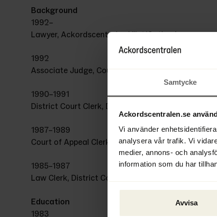
Background
1992–
Lawyer, Ackordscentralen Väst/Gothenborg
1992
Associate Judge, Court of Appeal for Western Sve
Samtycke
1990–1991
District Court Clerk, District Court of Gothenburg
Ackordscentralen.se använd
1987–1989
Vi använder enhetsidentifierar
analysera vår trafik. Vi vidar
Court of Appeal Clerk, Court of Appeal for Western
medier, annons- och analysf
information som du har tillhan
1985–1987
Law Clerk, District Court of Kalmar
Education
Avvisa
1983