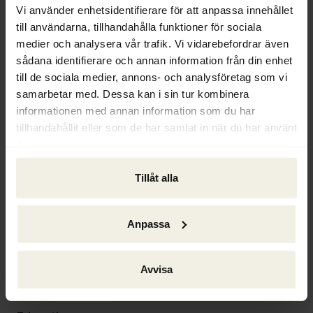
Vi använder enhetsidentifierare för att anpassa innehållet
till användarna, tillhandahålla funktioner för sociala
Background
medier och analysera vår trafik. Vi vidarebefordrar även
2023–
sådana identifierare och annan information från din enhet
Lawyer, Ackordscentralen Stockholm
till de sociala medier, annons- och analysföretag som vi
samarbetar med. Dessa kan i sin tur kombinera
2018–2023
informationen med annan information som du har
Doctoral studies, affiliated with Uppsala University
tillhandahållit eller som de har samlat in när du har använt
deras tjänster.
2017–2018
Tillåt alla
Lawyer, Sveriges Riksbank
2011–2017
Anpassa
Doctoral studies, affiliated with Uppsala University
2010–2011
Avvisa
Visiting Lecturer, Uppsala University