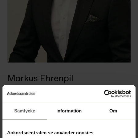
Markus Ehrenpil
Lawyer
Samtycke
Information
Om
Direct 
+46 8 670 44 14
Office 
+ 46 8 670 44 00
Ackordscentralen.se använder cookies
markus.ehrenpil@ackordscentralen.se