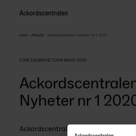
Hem
Aktuellt
Ackordscentralen Nyheter nr 1 2020
FÖRETAGSNYHETER
16 MARS 2020
Ackordscentrale
Nyheter nr 1 202
Ackordscentralen Nyheter nr 1 2020Ur 