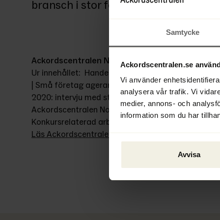
bransch i stor förändring. | Ett
Samtycke
Ackordscentralen Nyheter nr 1 2020
Ackordscentralen.se använd
Ur innehållet:  Handeln – en bransch i stor förändrin
Vi använder enhetsidentifierar
| Små företag agerar banker åt större företag. | I
analysera vår trafik. Vi vidar
2020: intervju med styrelseordförande Peter Lindblad
medier, annons- och analysf
Ackordscentralen Norrlands flytt. | Nytt på AC. | Fr
information som du har tillhan
Konkursrelaterad arbetsrätt. |
Läs Ackordscentralen Nyheter nr 1 här.
Avvisa