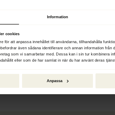
Information
er cookies
g. | Ett hinder i konkursförvaltningen. 
e för att anpassa innehållet till användarna, tillhandahålla funkt
nför Stiftelsen Ackordscentralens Dag 
ebefordrar även sådana identifierare och annan information från di
. | Rättsnytt. | Mingelbilder från 
öretag som vi samarbetar med. Dessa kan i sin tur kombinera i
ågespalt. | Analysgrupp – 
dahållit eller som de har samlat in när du har använt deras tjänst
Anpassa