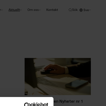
r
Aktuellt
Om oss
Kontakt
Sök
Sve
Ackordscentralen Nyheter nr 1