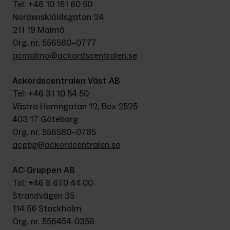
Tel: +46 10 151 60 50
Nordenskiöldsgatan 24
211 19 Malmö
Org. nr. 556580–0777
acmalmo@ackordscentralen.se
Ackordscentralen Väst AB
Tel: +46 31 10 54 50
Västra Hamngatan 12, Box 2525
403 17 Göteborg
Org. nr. 556580–0785
acgbg@ackordcentralen.se
AC-Gruppen AB
Tel: +46 8 670 44 00
Strandvägen 35
114 56 Stockholm
Org. nr. 556454-0358