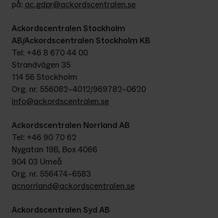
på: 
ac.gdpr@ackordscentralen.se
Ackordscentralen Stockholm 
AB/
Ackordscentralen Stockholm KB
Tel: +46 8 670 44 00
Strandvägen 35
114 56 Stockholm
Org. nr. 556082–4012/
969782
–
0620
info@ackordscentralen.se
Ackordscentralen Norrland AB
Tel: +46 90 70 62
Nygatan 19B
, Box 4066
904 03 Umeå
Org. nr. 556474–6583
acnorrland@ackordscentralen.se
Ackordscentralen Syd AB