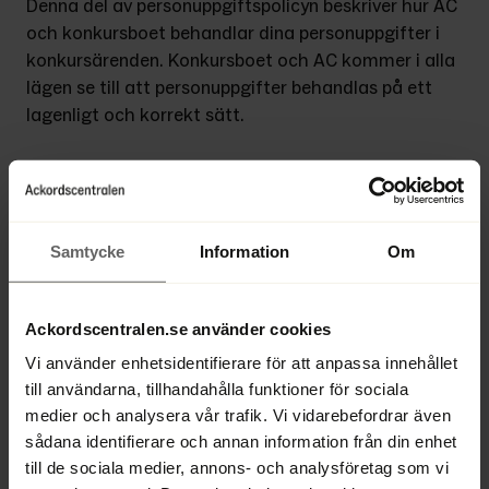
Denna del av personuppgiftspolicyn beskriver hur AC 
och konkursboet behandlar dina personuppgifter i 
konkursärenden. Konkursboet och AC kommer i alla 
lägen se till att personuppgifter behandlas på ett 
lagenligt och korrekt sätt.
 AC och konkursboet benämns gemensamt i denna 
del, av personuppgiftspolicyn, för ”vi”, ”vår”, ”vårt” 
och ”oss”. I vissa fall avser även ”AC” både AC och 
konkursboet.
Samtycke
Information
Om
Personuppgiftsbehandling vid
konkurshanteringen
Ackordscentralen.se använder cookies
Vi använder enhetsidentifierare för att anpassa innehållet
Vem ansvarar för dina personuppgifter?
till användarna, tillhandahålla funktioner för sociala
medier och analysera vår trafik. Vi vidarebefordrar även
AC:s handläggning av konkursärenden
sådana identifierare och annan information från din enhet
AC är personuppgiftsansvarig för dina 
till de sociala medier, annons- och analysföretag som vi
personuppgifter som konkursförvaltaren behandlar i 