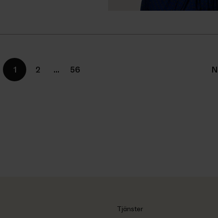
1
2
…
56
N
Tjänster