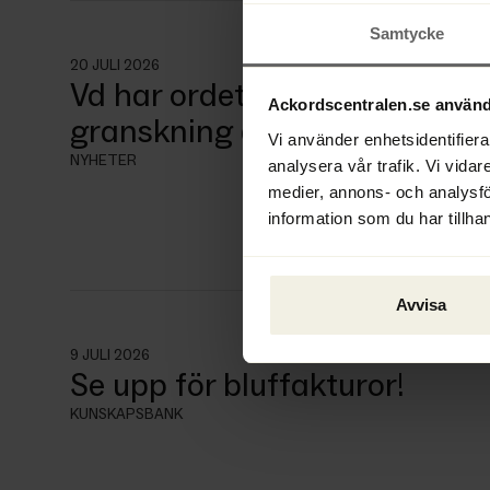
Samtycke
20 JULI 2026
Vd har ordet - Skäl till försikt
Ackordscentralen.se använd
granskning av konkurser och 
Vi använder enhetsidentifierar
NYHETER
analysera vår trafik. Vi vidar
medier, annons- och analysf
information som du har tillhan
Avvisa
9 JULI 2026
Se upp för bluffakturor!
KUNSKAPSBANK