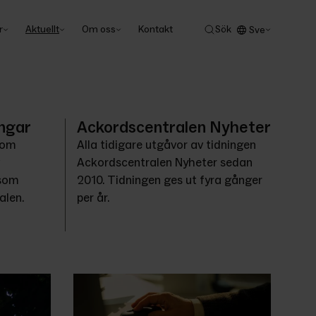
r
Aktuellt
Om oss
Kontakt
Sök
Sve
ngar
Ackordscentralen Nyheter
 om 
Alla tidigare utgåvor av tidningen 
Ackordscentralen Nyheter sedan 
som 
2010. Tidningen ges ut fyra gånger 
alen.
per år.