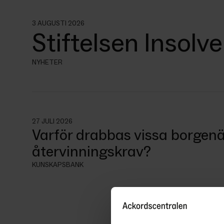
3 AUGUSTI 2026
Stiftelsen Insolv
NYHETER
27 JULI 2026
Varför drabbas vissa borgenä
återvinningskrav?
KUNSKAPSBANK