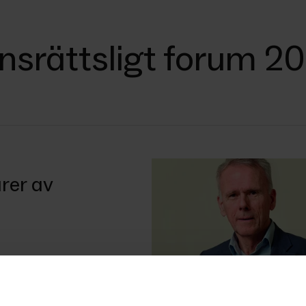
ensrättsligt forum 2
rer av