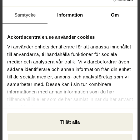
Ackordscentralen Nyheter nr 2 2019
Ur innehållet: Top-Toy – den hittills största, 
Samtycke
Information
Om
gränsöverskridande konkursen. | EU-direktivet om 
rekonstruktion och effektivare 
insolvenshantering. | Nya lagen om penningtvätt. | 
Ackordscentralen.se använder cookies
Ny bok i skriftserien - Preskription av 
Vi använder enhetsidentifierare för att anpassa innehållet
skattefordringar. | Nytt förslag från 
till användarna, tillhandahålla funktioner för sociala
StyrelseAkademien kan öppna för fakturering av 
medier och analysera vår trafik. Vi vidarebefordrar även
styrelsearvoden. | Nytt på AC. | Frågespalt. | Profil 
sådana identifierare och annan information från din enhet
– Kenneth Nilsson. |
till de sociala medier, annons- och analysföretag som vi
Läs Ackordscentralen Nyheter nr 2 här.
samarbetar med. Dessa kan i sin tur kombinera
informationen med annan information som du har
tillhandahållit eller som de har samlat in när du har använt
deras tjänster.
Tillåt alla