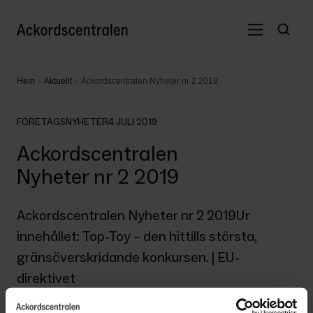
Hem
Aktuellt
Ackordscentralen Nyheter nr 2 2019
FÖRETAGSNYHETER
4 JULI 2019
Ackordscentralen
Nyheter nr 2 2019
Ackordscentralen Nyheter nr 2 2019Ur 
innehållet: Top-Toy – den hittills största, 
gränsöverskridande konkursen. | EU-
direktivet