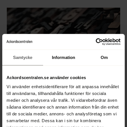
Samtycke
Information
Om
Ackordscentralen.se använder cookies
Ur innehållet:
  Ansvar för styrelse i 
Vi använder enhetsidentifierare för att anpassa innehållet
aktiebolag – Hans Ödén redogör. | Köp 
till användarna, tillhandahålla funktioner för sociala
från ”byggande styrelse” – grisen i säcken 
medier och analysera vår trafik. Vi vidarebefordrar även
eller trygg affär? | Översyn av det 
sådana identifierare och annan information från din enhet
skatterättsliga företrädaransvaret. | En 
till de sociala medier, annons- och analysföretag som vi
digitaliseringsexpert räcker inte. | 
samarbetar med. Dessa kan i sin tur kombinera
Frågespalt. | Nytt på AC. | Har styrelsen en 