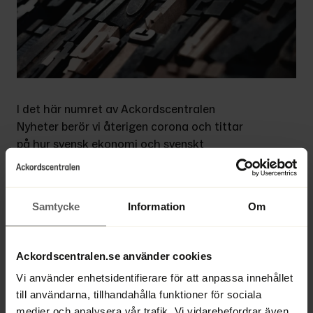
I det här numret av Ackordscentralen 
Nyheter berör vi återigen corona och tittar 
på hur svensk ekonomi och svenskt 
företagande har påverkats. Vi har intervjuat 
Ylva Hedén Westerdahl, prognoschef på 
Konjunkturinstitutet och även Klas Eklund, 
Samtycke
Information
Om
seniorekonom på Mannheimer Swartling 
Advokatbyrå, samt Stefan Westerberg på 
Stockholms Handelskammare och Daniel 
Ackordscentralen.se använder cookies
Wiberg på Företagarna.
Vi använder enhetsidentifierare för att anpassa innehållet
till användarna, tillhandahålla funktioner för sociala
Ur innehållet:
  Ett dystert konjunkturläge 
medier och analysera vår trafik. Vi vidarebefordrar även