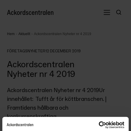
Hem
Aktuellt
Ackordscentralen Nyheter nr 4 2019
FÖRETAGSNYHETER
12 DECEMBER 2019
Ackordscentralen
Nyheter nr 4 2019
Ackordscentralen Nyheter nr 4 2019Ur 
innehållet:  Tufft år för köttbranschen. | 
Framtidens hållbara och 
konkurrenskraftiga