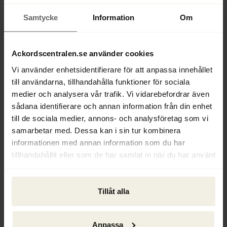
Ackordscentralen Nyheter nr 4 2019
Ur innehållet:  Tufft år för köttbranschen. | 
Samtycke
Information
Om
Framtidens hållbara och konkurrenskraftiga 
företagande. | Hearing angående nya EU-
Ackordscentralen.se använder cookies
direktivet. | Näringsförbud: I svensk rätt, utländsk 
rätt och Europarätten – ny bok i skriftserien. | 
Vi använder enhetsidentifierare för att anpassa innehållet
Fenixdagen i Malmö. | Rättsnytt. | Nytt på AC. | 
till användarna, tillhandahålla funktioner för sociala
Frågespalt. | Analysgrupp – Konkursrelaterad 
medier och analysera vår trafik. Vi vidarebefordrar även
miljörätt. |
sådana identifierare och annan information från din enhet
Läs Ackordscentralen Nyheter nr 4 här.
till de sociala medier, annons- och analysföretag som vi
samarbetar med. Dessa kan i sin tur kombinera
informationen med annan information som du har
tillhandahållit eller som de har samlat in när du har använt
deras tjänster.
Tillåt alla
Anpassa