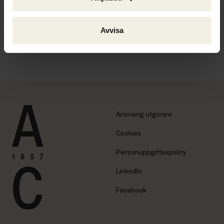
Avvisa
Ackordscentralen Nyheter nr 1 2026
Ansvarig utgivare
Cookies
Personuppgiftsspolicy
LinkedIn
Facebook