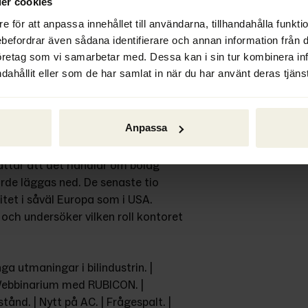
er cookies
e för att anpassa innehållet till användarna, tillhandahålla funkt
ebefordrar även sådana identifierare och annan information från di
öretag som vi samarbetar med. Dessa kan i sin tur kombinera i
dahållit eller som de har samlat in när du har använt deras tjänst
Anpassa
ersöker vi fenomenet 
er från Japan. Vi träffar Fredrik 
ttar att det handlar om bolag 
rde läggas ned. De senaste tio 
itet i såväl Europa som i USA. 
 och undersöker vilken roll kontoret 
 utmaningar i bilindustrin. | 
 Webbinarium med RUBICON. | 
d. | Nytt på AC. | Frågespalt. | 