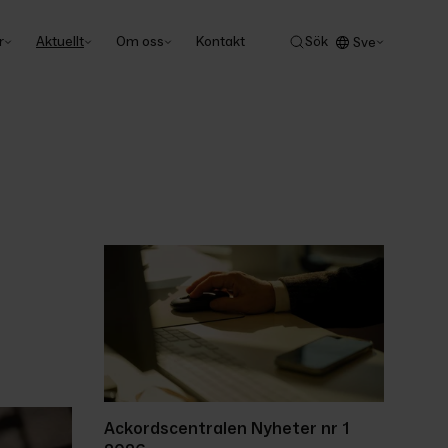
r
Aktuellt
Om oss
Kontakt
Sök
Sve
Ackordscentralen Nyheter nr 1