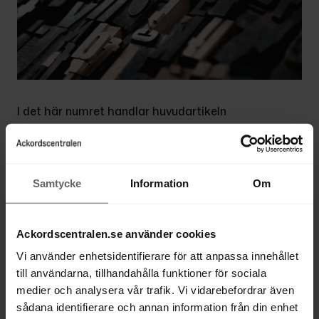
I det här numret handlar huvudartikeln 
om det ekonomiska läget i Sverige. Vi 
har intervjuat Lars Calmfors som är 
professor emeritus i internationell 
ekonomi. Han varnar för att en hög 
Samtycke
Information
Om
inflation i kombination med en 
lågkonjunktur kan resultera i stagflation, 
Ackordscentralen.se använder cookies
något som vi inte upplevt sedan 1970-
talet.
Vi använder enhetsidentifierare för att anpassa innehållet
till användarna, tillhandahålla funktioner för sociala
Ur innehållet:
  Stor risk för stagflation. | 
medier och analysera vår trafik. Vi vidarebefordrar även
Vissa tingsrätter gör hård tolkning av 
sådana identifierare och annan information från din enhet