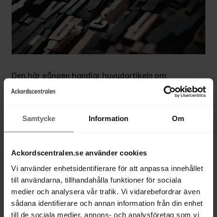
Den här gången handlar huvudartikeln om 
den framgångsrika rekonstruktionen av 
Babyshop. Företagsrekonstruktionen blev 
ett av de första stora testen av den nya lag 
Samtycke
Information
Om
som togs i bruk i fjol, och det handlade om 
en komplicerad rekonstruktion av ett stort 
och komplext företag. Totalt har fem 
Ackordscentralen.se använder cookies
personer från flera av Ackordscentralens 
Vi använder enhetsidentifierare för att anpassa innehållet
kontor deltagit i arbetet.
till användarna, tillhandahålla funktioner för sociala
medier och analysera vår trafik. Vi vidarebefordrar även
Ur innehållet:
  Komplex men framgångsrik 
sådana identifierare och annan information från din enhet
rekonstruktion av Babyshop. | Ökad 
till de sociala medier, annons- och analysföretag som vi