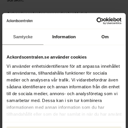
Ackordscentralen anser dock att det 
möjligen bör övervägas om de föreslagna 
förändringarna, verkligen behöver komma 
till uttryck i en ny lag om företags­ 
Samtycke
Information
Om
rekonstruktion, särskilt mot bakgrund av 
att många paragrafer är desamma som i 
nuvarande lag eller innehåller mindre 
Ackordscentralen.se använder cookies
betydande förändringar. De stora 
Vi använder enhetsidentifierare för att anpassa innehållet
förändringarna, såsom t ex 
till användarna, tillhandahålla funktioner för sociala
bestämmelserna om 
medier och analysera vår trafik. Vi vidarebefordrar även
rekonstruktionsplanen, skulle kunna fogas 
sådana identifierare och annan information från din enhet
in som ett nytt kapitel. Detta gäller även 
till de sociala medier, annons- och analysföretag som vi
lagen om offentlig skulduppgörelse, som 
samarbetar med. Dessa kan i sin tur kombinera
skulle kunna utgöra ett särskilt kapitel.
informationen med annan information som du har
tillhandahållit eller som de har samlat in när du har använt
Om det krävs en ny lag om 
deras tjänster.
företagsrekonstruktion
 anser 