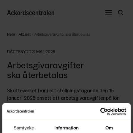
Hem
Aktuellt
Arbetsgivaravgifter ska återbetalas
RÄTTSNYTT
21 MAJ 2025
Arbetsgivaravgifter
ska återbetalas
Skatteverket har i ett ställningstagande den 15 
januari 2025 ansett att arbetsgivaravgifter på lön 
som utbetalats enligt lönegarantilagen i 
företagsrekonstruktioner ska återbetalas av 
rekonstruktionsbolag. Tidigare har Skatteverket 
inte krävt detta, men nu anser myndigheten att 
Samtycke
Information
Om