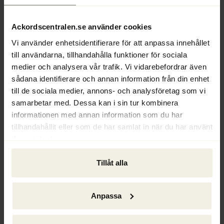
denna tillämpning strider mot EU:s 
statsstödsregler.
Ackordscentralen.se använder cookies
Ur Ackordscentralen Nyheter nr 1 2025
Vi använder enhetsidentifierare för att anpassa innehållet
till användarna, tillhandahålla funktioner för sociala
Text: Hans Ödén
medier och analysera vår trafik. Vi vidarebefordrar även
sådana identifierare och annan information från din enhet
till de sociala medier, annons- och analysföretag som vi
samarbetar med. Dessa kan i sin tur kombinera
informationen med annan information som du har
tillhandahållit eller som de har samlat in när du har använt
deras tjänster.
Tillåt alla
Anpassa
Ackordscentralen Nyheter nr 1 2026