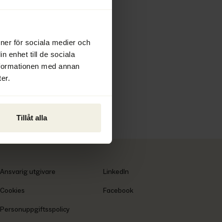
2026
ioner för sociala medier och
n enhet till de sociala
nformationen med annan
er.
Tillåt alla
Ansvarig utgivare
LinkedIn
Cookies
Facebook
Personuppgiftsspolicy