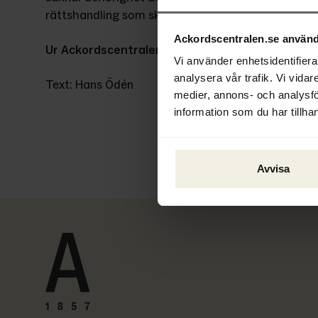
rättshandling som skedde före konkursen.
Ackordscentralen.se använd
Ur Ackordscentralen Nyheter nr 2 2023
Vi använder enhetsidentifierar
analysera vår trafik. Vi vidar
Text: Hans Ödén
medier, annons- och analysf
information som du har tillhan
Avvisa