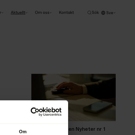
r
Aktuellt
Om oss
Kontakt
Sök
Sve
Ackordscentralen Nyheter nr 1
Om