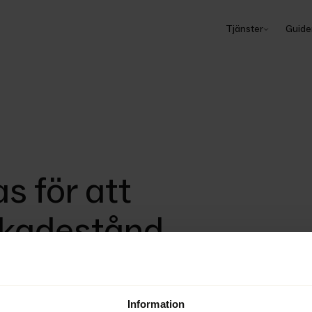
Tjänster
Guide
s för att
skadestånd
3646-22 beslutat att ett konkursbo 
Information
väcka talan om skadestånd för en 