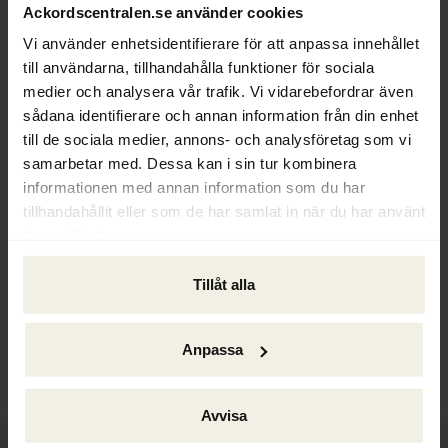
Ackordscentralen.se använder cookies
Vi använder enhetsidentifierare för att anpassa innehållet
Text: Hans Ödén
till användarna, tillhandahålla funktioner för sociala
medier och analysera vår trafik. Vi vidarebefordrar även
sådana identifierare och annan information från din enhet
till de sociala medier, annons- och analysföretag som vi
samarbetar med. Dessa kan i sin tur kombinera
informationen med annan information som du har
tillhandahållit eller som de har samlat in när du har använt
deras tjänster.
Tillåt alla
Ackordscentralen Nyheter nr 1 2026
Anpassa
Avvisa