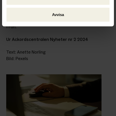
samt 
Gäldenärens kännedom om 
verksamheten
. Man tar också upp 
Förvaltarens utredning och anmälan
 samt 
Avvisa
bifogar en detaljerad 
checklista
 att utgå 
ifrån.
Ur Ackordscentralen Nyheter nr 2 2024
Text: Anette Norling
Bild: Pexels