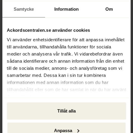
I det framtagna dokumentet påpekar 
Samtycke
Information
Om
man att näringsförbud är ett viktigt 
verktyg för att bekämpa ekonomisk 
brottslighet och för att förhindra 
Ackordscentralen.se använder cookies
oseriösa aktörer att agera inom ramen 
Vi använder enhetsidentifierare för att anpassa innehållet
för näringsverksamhet. 
till användarna, tillhandahålla funktioner för sociala
Informationsskriftens syfte är att ge 
medier och analysera vår trafik. Vi vidarebefordrar även
framför allt konkursförvaltare fördjupade 
sådana identifierare och annan information från din enhet
kunskaper om näringsförbud och 
till de sociala medier, annons- och analysföretag som vi
därigenom öka möjligheterna att i 
samarbetar med. Dessa kan i sin tur kombinera
konkursärenden identifiera sådana 
informationen med annan information som du har
personer som kan komma i fråga för ett 
tillhandahållit eller som de har samlat in när du har använt
deras tjänster.
näringsförbud.
Tillåt alla
I dokumentet tar man upp följande delar; 
Personer som kan komma i fråga för ett 
näringsförbud
, 
Grunder för näringsförbud
Anpassa