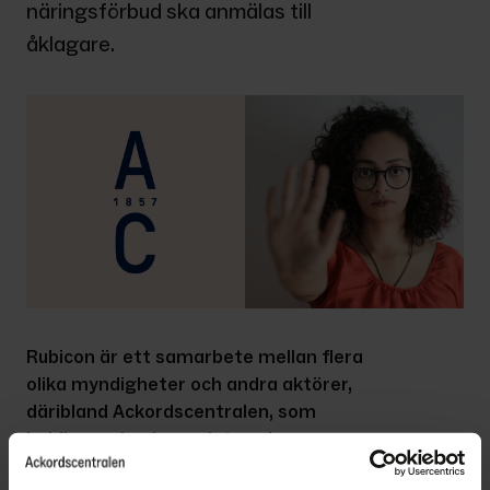
näringsförbud ska anmälas till 
åklagare.
Rubicon är ett samarbete mellan flera 
olika myndigheter och andra aktörer, 
däribland Ackordscentralen, som 
bekämpar konkursrelaterad 
brottslighet.