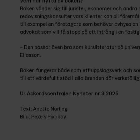
Vem har nytta av boken?
Boken vänder sig till jurister, ekonomer och andra
redovisningskonsulter vars klienter kan bli föremål f
till exempel en företagare som behöver avhysa en h
advokat som vill få stopp på ett intrång i en fastig
– Den passar även bra som kurslitteratur på univer
Eliasson.
Boken fungerar både som ett uppslagsverk och som 
till ett värdefullt stöd i alla ärenden där verkställig
Ur Ackordscentralen Nyheter nr 3 2025
Text: Anette Norling
Bild: Pexels Pixabay