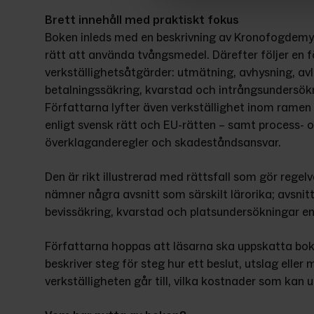
Brett innehåll med praktiskt fokus
Boken inleds med en beskrivning av Kronofogdemyn
rätt att använda tvångsmedel. Därefter följer en fö
verkställighetsåtgärder: utmätning, avhysning, av
betalningssäkring, kvarstad och intrångsundersökn
Författarna lyfter även verkställighet inom ramen 
enligt svensk rätt och EU-rätten – samt process- o
överklaganderegler och skadeståndsansvar.
Den är rikt illustrerad med rättsfall som gör regel
nämner några avsnitt som särskilt lärorika; avsnit
bevissäkring, kvarstad och platsundersökningar en
Författarna hoppas att läsarna ska uppskatta bok
beskriver steg för steg hur ett beslut, utslag eller
verkställigheten går till, vilka kostnader som kan