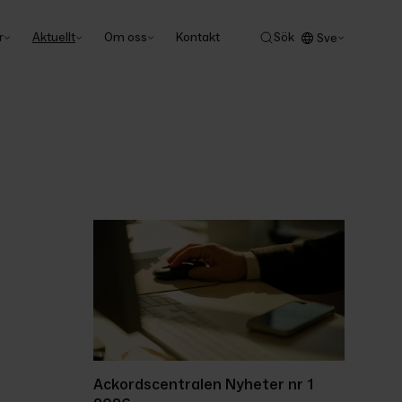
r
Aktuellt
Om oss
Kontakt
Sök
Sve
Ackordscentralen Nyheter nr 1