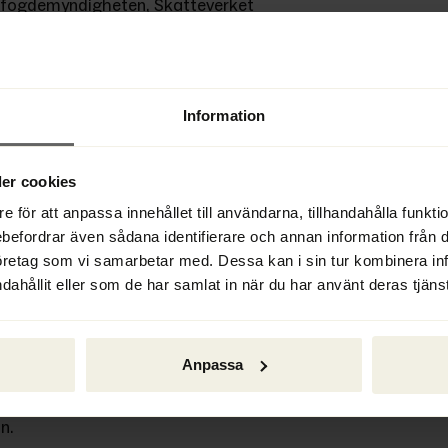
ofogdemyndigheten, Skatteverket 
har arbetat med i stort sett alla 
e till kvarstad och 
Information
on.
er cookies
dsrätt, både vid Kronofogden och 
e för att anpassa innehållet till användarna, tillhandahålla funkt
arer och juridiska artiklar. Fredrik 
ebefordrar även sådana identifierare och annan information från di
rocessförare, och är numera 
öretag som vi samarbetar med. Dessa kan i sin tur kombinera i
Benndorf tidigare gett ut 
Vad 
dahållit eller som de har samlat in när du har använt deras tjänst
?
 – den senare tillsammans med 
sson är det debut som författare.
Anpassa
amen för min anställning är detta 
roligt att skriva och jag kan absolut 
n.