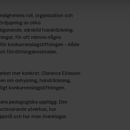
dighetens roll, organisation och 
rdjupning av olika 
lägsnande, särskild handräckning, 
ingar, för att nämna några. 
för konkurrenslagstiftningen – både 
ch förrättningskostnader, 
verket mer konkret. Clarence Eliasson 
ten om avhysning, handräckning, 
ligt konkurrenslagstiftningen.
ens pedagogiska upplägg. Den 
 motsvarande utverkas, hur 
 uppstå och hur man överklagar.