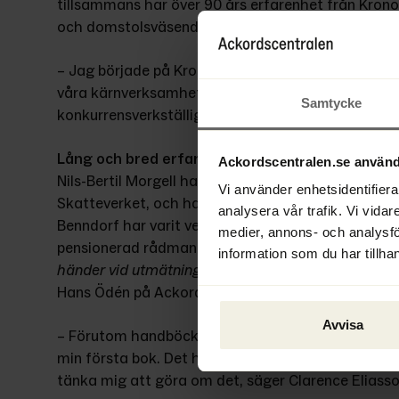
tillsammans har över 90 års erfarenhet från Kron
och domstolsväsendet.
– Jag började på Kronofogdemyndigheten 1994 och 
våra kärnverksamheter, från betalningsföreläggand
Samtycke
konkurrensverkställighet, berättar Clarence Eliass
Lång och bred erfarenhet tillsammans
Ackordscentralen.se använd
Nils-Bertil Morgell har lång erfarenhet av obestån
Vi använder enhetsidentifierar
Skatteverket, och har tidigare författat lagkomment
analysera vår trafik. Vi vidar
Benndorf har varit verksam som kronofogde och p
medier, annons- och analysf
pensionerad rådman. Tillsammans har Morgell och 
information som du har tillhan
händer vid utmätning?
 och 
Vad händer vid konkurs
Hans Ödén på Ackordscentralen. För Clarence Elia
Avvisa
– Förutom handböcker och annat jag skrivit inom r
min första bok. Det har varit både inspirerande och 
tänka mig att göra om det, säger Clarence Eliasso