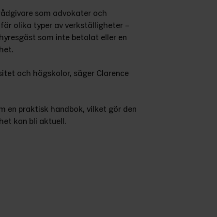
 rådgivare som advokater och 
ör olika typer av verkställigheter – 
yresgäst som inte betalat eller en 
het.
sitet och högskolor, säger Clarence 
en praktisk handbok, vilket gör den 
het kan bli aktuell.