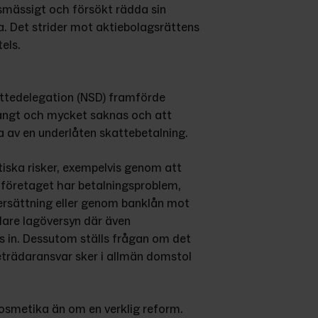
mässigt och försökt rädda sin 
a. Det strider mot aktiebolagsrättens 
els.
attedelegation (NSD) framförde 
mångt och mycket saknas och att 
da av en underlåten skattebetalning.
iska risker, exempelvis genom att 
 företaget har betalningsproblem, 
rsättning eller genom banklån mot 
are lagöversyn där även 
s in. Dessutom ställs frågan om det 
eträdaransvar sker i allmän domstol 
smetika än om en verklig reform. 