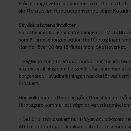
Från näringslivets sida kommer vi att fortsätta föl
skatterättsliga företrädaransvaret, säger Katarina
Skydda statens intäkter
En av hennes kollegor i utredningen var Mats Brock
som är branschorganisation för företag inom redov
Han har över 20 års förflutet inom Skatteverket.
– Reglerna kring företrädaransvar har funnits seda
statens ställning som borgenär sågs som mer utsat
borgenärer. Huvudinriktningen har därför varit att
Brockert.
Han välkomnar att det nu går att ansöka om två m
företagare kommer att våga driva verksamheten v
– Det är alltför osäkert hur frågan om oaktsamhe
Att sätta företaget i konkurs och starta samma v