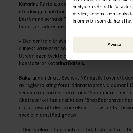
Katarina Bartels, skatteexpert på Svenskt Näringsli
analysera vår trafik. Vi vidar
utredningen och har bland annat ett förflutet på S
medier, annons- och analysf
bestämmelserna är ”ett litet steg i rätt riktning”,
information som du har tillhan
bara gick vidare med två av de tre främsta utredn
– Den centrala brist som nu finns kvar gäller begre
Avvisa
subjektiva rekvisit som avgör om en företrädare ska
Utredningen tyckte att kraven kring detta skulle pre
konstaterar Katarina Bartels.
Bakgrunden är att Svenskt Näringsliv i över ett de
av reglerna kring företrädaransvaret via domar i 
senaste rapporten omfattar 573 domar mellan 1 n
Skatteverket har ansökt om företrädaransvar har de
slutat med att deras ansökan har avslagits. Dessa
speciella omständigheter.
– Domstolarna har, nästan alltid, fastställt att det