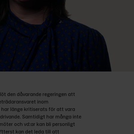
löt den dåvarande regeringen att 
reträdaransvaret inom 
r länge kritiserats för att vara 
rivande. Samtidigt har många inte 
möter och vd:ar kan bli personligt 
terst kan det leda till att 