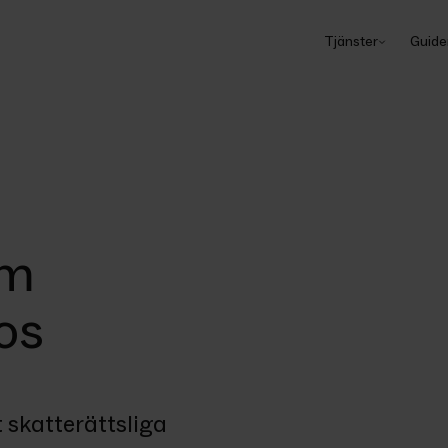
Tjänster
Guide
om
ros
 skatterättsliga 