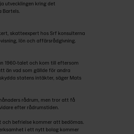
ja utvecklingen kring det 
 Bartels.
ert, skatteexpert hos Srf konsulterna 
isning, lön och affärsrådgivning. 
n 1960-talet och kom till eftersom 
t än vad som gällde för andra 
 skydda statens intäkter, säger Mats 
ånaders rådrum, men tror att få 
idare efter rådrumstiden.
t och befrielse kommer att bedömas. 
erksamhet i ett nytt bolag kommer 