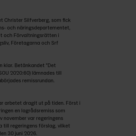
t Christer Silfverberg, som fick 
nans- och näringsdepartementet, 
och Förvaltningsrätten i 
liv, Företagarna och Srf 
n klar. Betänkandet ”Det 
SOU 2020:60) lämnades till 
börjades remissrundan.
 arbetet dragit ut på tiden. Först i 
ingen en lagrådsremiss som 
av november var regeringens 
till regeringens förslag, vilket 
den 30 juni 2026.