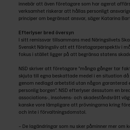
innebär att även företagare som har agerat affärs
verksamhet riskerar att hållas personligt ansvarig
principer om begränsat ansvar, säger Katarina Bart
Efterlyser bred översyn
I sitt remissvar tillsammans med Näringslivets Sk
Svenskt Näringsliv att ett företagarperspektiv i 
fokus i stället ligger på att begränsa statens ska
NSD skriver att företagare ”många gånger tar fakt
skjuta till egna beskattade medel i en situation då
genom nedlagd arbetstid utan någon garanterad e
personlig borgen”. NSD efterlyser dessutom en bred
associations-, insolvens- och skadeståndsrätt väg
kanske vore lämpligare att prövningarna kring för
och inte i förvaltningsdomstol.
– De lagändringar som nu sker påminner mer om ko