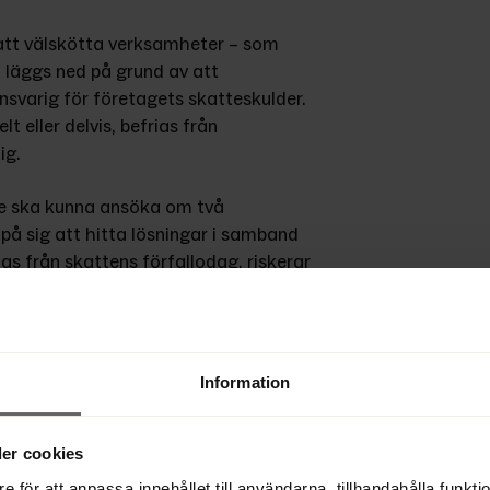
att välskötta verksamheter – som 
läggs ned på grund av att 
nsvarig för företagets skatteskulder. 
 eller delvis, befrias från 
ig.
e ska kunna ansöka om två 
 på sig att hitta lösningar i samband 
 från skattens förfallodag, riskerar 
tan ges tid att agera för att kunna 
iden upphör ändras 
Information
ar måste företrädaren i det läget 
likvidation av bolaget.
er cookies
e för att anpassa innehållet till användarna, tillhandahålla funkt