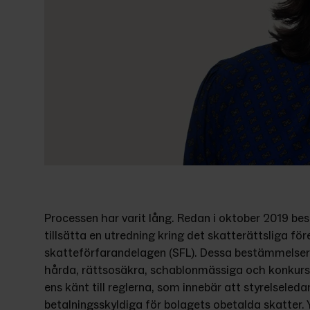
Processen har varit lång. Redan i oktober 2019 bes
tillsätta en utredning kring det skatterättsliga fö
skatteförfarandelagen (SFL). Dessa bestämmelser ha
hårda, rättsosäkra, schablonmässiga och konkursd
ens känt till reglerna, som innebär att styrelseleda
betalningsskyldiga för bolagets obetalda skatter. Yt