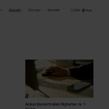
r
Aktuellt
Om oss
Kontakt
Sök
Sve
Ackordscentralen Nyheter nr 1