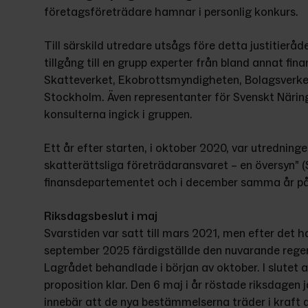
företagsföreträdare hamnar i personlig konkurs.
Till särskild utredare utsågs före detta justitieråde
tillgång till en grupp experter från bland annat fi
Skatteverket, Ekobrottsmyndigheten, Bolagsverket 
Stockholm. Även representanter för Svenskt Närings
konsulterna ingick i gruppen.
Ett år efter starten, i oktober 2020, var utredninge
skatterättsliga företrädaransvaret – en översyn” (
finansdepartementet och i december samma år på
Riksdagsbeslut i maj
Svarstiden var satt till mars 2021, men efter det har
september 2025 färdigställde den nuvarande reger
Lagrådet behandlade i början av oktober. I slutet 
proposition klar. Den 6 maj i år röstade riksdagen ja 
innebär att de nya bestämmelserna träder i kraft 