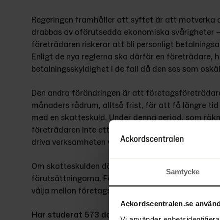
Regeringen framhåller att syftet är att motverka 
drabbas av oförutsedda ekonomiska svårigheter – 
företrädaren riskerar att bli personligt betalningsa
Enligt de nya reglerna ska därför en företrädare, helt
betalningsskyldighet i de fall då den ses som oskäl
Den andra förändringen är att företagsföreträdar
månaders rådrum, alltså frist, för att få längre tid
med en skatteskuld. Under denna period, som räknas
företrädaren inte ett personligt betalningsansvar u
driva verksamheten vidare.
Om skatteskulden däremot kvarstår när rådsrumst
Samtycke
förutsättningarna. För att undvika personligt ansv
välja mellan företagsrekonstruktion, konkurs eller 
Ackordscentralen.se använd
Har studerat 573 domar
Vi använder enhetsidentifierar