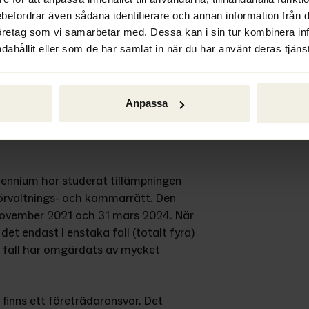
v, var en av ledamöterna i 
ebefordrar även sådana identifierare och annan information från di
katteverket. Hon anser att de nya 
öretag som vi samarbetar med. Dessa kan i sin tur kombinera i
 men beklagar samtidigt att regeringen 
dahållit eller som de har samlat in när du har använt deras tjänst
ingsförslagen.
ppet ”grov oaktsamhet”, alltså det 
Anpassa
 hållas personligt ansvarig. 
ciseras, men så blev det inte, 
cennium har studerat tillämpningen 
förvaltnings- och kammarrätt. Den 
ovember 2021 och 31 mars 2024. När 
t endast i enstaka fall (totalt fyra) 
 fall har omgärdats av mycket 
 finns ett företrädaransvar. Det 