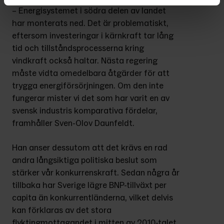
– Energisystemet i södra delen av landet 
har monterats ned. Det är problematiskt, 
eftersom investeringar i kärnkraft tar lång 
tid och tillståndsprocesserna kring 
vindkraft också haltar. Nästa regering 
måste vidta omedelbara åtgärder för att 
trygga energiförsörjningen. Om den inte 
fungerar mister vi det som har varit en av 
svensk industris komparativa fördelar, 
framhåller Sven-Olov Daunfeldt.
Han anser dessutom att det krävs en rad 
andra långsiktiga politiska beslut som 
stärker vår konkurrenskraft. Sedan några år 
tillbaka har Sverige lägre BNP-tillväxt per 
capita än konkurrentländerna, vilket delvis 
kan förklaras av det stora 
flyktingmottagandet i mitten av 2010-talet.