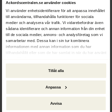
Ackordscentralen.se använder cookies
ekonomer hävdar till och med att de 
Vi använder enhetsidentifierare för att anpassa innehållet
politiska stöden runt om i världen har 
till användarna, tillhandahålla funktioner för sociala
bidragit till den galopperande inflationen.
medier och analysera vår trafik. Vi vidarebefordrar även
sådana identifierare och annan information från din enhet
– Det finns olika uppfattningar om detta. 
till de sociala medier, annons- och analysföretag som vi
USA har stått för den kanske mest 
samarbetar med. Dessa kan i sin tur kombinera
expansiva politiken, och har nu en i hög 
informationen med annan information som du har
grad efterfrågestyrd inflation som i olika 
tillhandahållit eller som de har samlat in när du har använt
grad får effekt i resten av världen. I Europa 
deras tjänster.
är inflationen mer kopplad till råvarubrist, 
logistik, kriget i Ukraina och 
Tillåt alla
energiförsörjningen, säger Sven-Olov 
Daunfeldt.
Anpassa
Efterlyser breda lösningar
Den elkris som har drabbat Sverige ser han i 
Avvisa
huvudsak som ”självförvållad”.