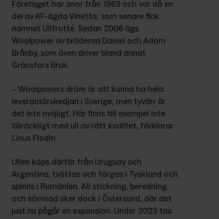
Företaget har anor från 1969 och var då en 
del av KF-ägda Vinetta, som senare fick 
namnet Ullfrotté. Sedan 2006 ägs 
Woolpower av bröderna Daniel och Adam 
Brånby, som även driver bland annat 
Gränsfors Bruk.
– Woolpowers dröm är att kunna ha hela 
leverantörskedjan i Sverige, men tyvärr är 
det inte möjligt. Här finns till exempel inte 
tillräckligt med ull av rätt kvalitet, förklarar 
Linus Flodin.
Ullen köps därför från Uruguay och 
Argentina, tvättas och färgas i Tyskland och 
spinns i Rumänien. All stickning, beredning 
och sömnad sker dock i Östersund, där det 
just nu pågår en expansion. Under 2023 tas 