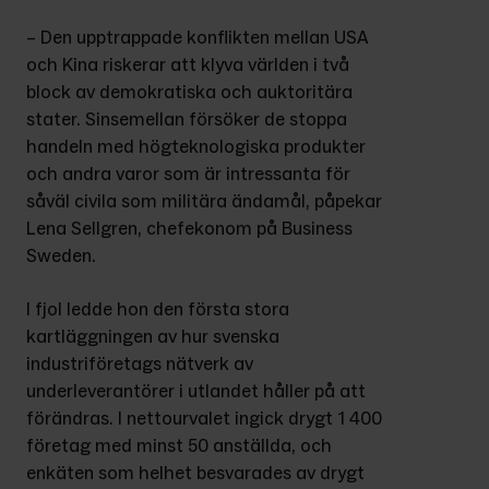
– Den upptrappade konflikten mellan USA 
och Kina riskerar att klyva världen i två 
block av demokratiska och auktoritära 
stater. Sinsemellan försöker de stoppa 
handeln med högteknologiska produkter 
och andra varor som är intressanta för 
såväl civila som militära ändamål, påpekar 
Lena Sellgren, chefekonom på Business 
Sweden.
I fjol ledde hon den första stora 
kartläggningen av hur svenska 
industriföretags nätverk av 
underleverantörer i utlandet håller på att 
förändras. I nettourvalet ingick drygt 1 400 
företag med minst 50 anställda, och 
enkäten som helhet besvarades av drygt 