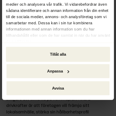
tjänsteföretag. Ofta handlade det då om 
medier och analysera vår trafik. Vi vidarebefordrar även
funktioner inom bland annat forskning, it, 
sådana identifierare och annan information från din enhet
ekonomi och administration. Vanligast var 
till de sociala medier, annons- och analysföretag som vi
att flytta enheter antingen inom EU eller till 
samarbetar med. Dessa kan i sin tur kombinera
Kina eller Indien.
informationen med annan information som du har
tillhandahållit eller som de har samlat in när du har använt
– Utflyttningarna blev inte alltid så lyckade. 
deras tjänster.
Ofta uppstod dolda kostnader och 
utmaningar kring kvalitetsbrister, 
Tillåt alla
personalomsättning, språkförbistring och 
patentskydd. Samtidigt har kostnads- och 
Anpassa
löneläget förändrats över tid, även i Kina, 
påpekar Per Hilletofth.
Avvisa
Ökad automatisering har i dag gjort det 
billigare att tillverka på hemmaplan. Andra 
drivkrafter är att företagen vill främja sitt 
lokalsamhälle, stärka sin hållbarhetsprofil 