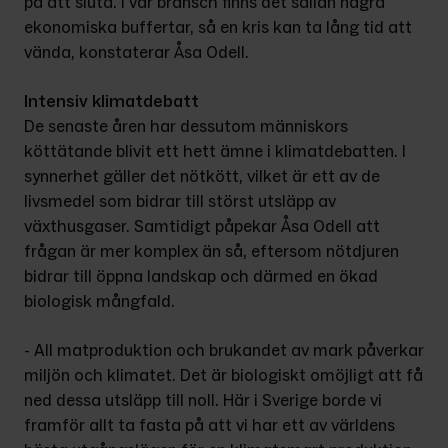
på att sluta. I vår bransch finns det sällan några 
ekonomiska buffertar, så en kris kan ta lång tid att 
vända, konstaterar Åsa Odell.
Intensiv klimatdebatt
De senaste åren har dessutom människors 
köttätande blivit ett hett ämne i klimatdebatten. I 
synnerhet gäller det nötkött, vilket är ett av de 
livsmedel som bidrar till störst utsläpp av 
växthusgaser. Samtidigt påpekar Åsa Odell att 
frågan är mer komplex än så, eftersom nötdjuren 
bidrar till öppna landskap och därmed en ökad 
biologisk mångfald.
- All matproduktion och brukandet av mark påverkar 
miljön och klimatet. Det är biologiskt omöjligt att få 
ned dessa utsläpp till noll. Här i Sverige borde vi 
framför allt ta fasta på att vi har ett av världens 