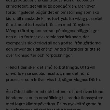
köttproduktionens klimatpåverkan är kopplad till 
primärledet, det vill säga bondgården. Men även i 
förädlingsledet pågår det en omställning som ska 
bidra till minskade klimatavtryck. En viktig pusselbit 
är att ersätta fossila bränslen med förnybara. 
Många företag har satsat på biogasanläggningar 
och olika former av kretsloppstänkande, där 
exempelvis slakteriavfall och gödsel från gårdarna 
kan omvandlas till energi. Andra åtgärder är att se 
över transporter och förpackningar.
- Hela tiden sker det små förbättringar. Ofta vill 
omvärlden se snabba resultat, men det här är 
processer som kräver viss tid, säger Magnus Därth.
Åsa Odell håller med och betonar att det även bland 
bönderna sker en omställning till produktionssystem 
med lägre klimatpåverkan. En av nyckelfrågorna är 