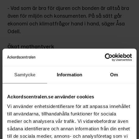
- Vad som är bra för djuren och bonden är alltså bra 
även för miljön och konsumenten. På så sätt går 
ekonomi och klimatfrågor hand i hand, säger Åsa 
Odell.
Ökat mathantverk
Magnus Därth på Kött- & Charkföretagen håller 
med om att hållbarhet och lönsamhet har ett nära 
samband. Även om den totala köttförsäljningen nu 
Samtycke
Information
Om
minskar i Sverige är kött fortfarande en stor 
varukategori i butikerna.
Ackordscentralen.se använder cookies
- Försäljningen av vegetariska varor ökar snabbt, 
Vi använder enhetsidentifierare för att anpassa innehållet
men från en låg nivå. Vi ser också att 
till användarna, tillhandahålla funktioner för sociala
konsumenterna ställer allt högre krav på våra 
medier och analysera vår trafik. Vi vidarebefordrar även
produkter, både kvalitets- och miljömässigt. Mat 
sådana identifierare och annan information från din enhet
har blivit en identitetsskapande del av våra liv och 
till de sociala medier, annons- och analysföretag som vi