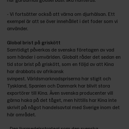
hur gårdarnas gödsel bäst ska hanteras.
- Vi fortsätter också att värna om djurhälsan. Ett 
exempel är att se över innehållet i det foder som vi 
använder.
Global brist på griskött
Samtidigt påverkas de svenska företagen av vad 
som händer i omvärlden. Globalt råder det sedan en 
tid stor brist på griskött, som en följd av att Kina 
har drabbats av afrikansk 
svinpest. Världsmarknadspriserna har stigit och 
Tyskland, Spanien och Danmark har blivit stora 
exportörer till Kina. Även svenska producenter vill 
gärna haka på det tåget, men hittills har Kina inte 
skrivit på något handelsavtal med Sverige inom det 
här området.
- Den livsmedelsstrategi som den svenska 