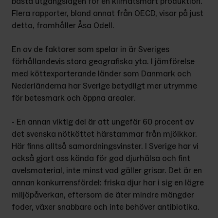
bästa utgångslägen för en klimatsmart produktion. 
Flera rapporter, bland annat från OECD, visar på just 
detta, framhåller Åsa Odell.
En av de faktorer som spelar in är Sveriges 
förhållandevis stora geografiska yta. I jämförelse 
med köttexporterande länder som Danmark och 
Nederländerna har Sverige betydligt mer utrymme 
för betesmark och öppna arealer.
- En annan viktig del är att ungefär 60 procent av 
det svenska nötköttet härstammar från mjölkkor. 
Här finns alltså samordningsvinster. I Sverige har vi 
också gjort oss kända för god djurhälsa och fint 
avelsmaterial, inte minst vad gäller grisar. Det är en 
annan konkurrensfördel: friska djur har i sig en lägre 
miljöpåverkan, eftersom de äter mindre mängder 
foder, växer snabbare och inte behöver antibiotika.