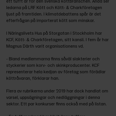
ett tufft år för den svenska köttbranschen. Ändå ser 
ledarna på LRF Kött och Kött- & Charkföretagen 
ljust på framtiden. I klimatdebattens spår är det 
efterfrågan på importerat kött som minskar.
I Näringslivets Hus på Storgatan i Stockholm har 
KCF, Kött- & Charkföretagen, sitt kansli. I fem år har 
Magnus Därth varit organisationens vd.
- Bland medlemmarna finns såväl slakterier och 
styckerier som korv- och skinkproducenter. KCF 
representerar hela kedjan av företag som förädlar 
köttråvaran, förklarar han.
Flera av rubrikerna under 2019 har dock handlat om 
varsel, uppsägningar och nedläggningar i denna 
sektor. Ett par konkurser finns också med på listan.