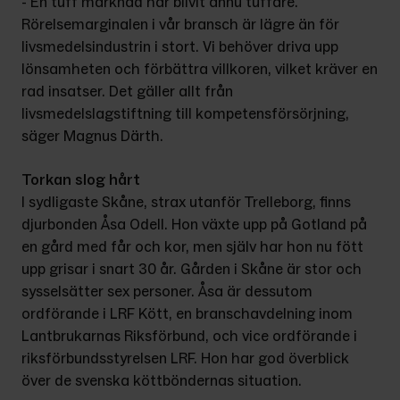
- En tuff marknad har blivit ännu tuffare. 
Rörelsemarginalen i vår bransch är lägre än för 
livsmedelsindustrin i stort. Vi behöver driva upp 
lönsamheten och förbättra villkoren, vilket kräver en 
rad insatser. Det gäller allt från 
livsmedelslagstiftning till kompetensförsörjning, 
säger Magnus Därth.
Torkan slog hårt
I sydligaste Skåne, strax utanför Trelleborg, finns 
djurbonden Åsa Odell. Hon växte upp på Gotland på 
en gård med får och kor, men själv har hon nu fött 
upp grisar i snart 30 år. Gården i Skåne är stor och 
sysselsätter sex personer. Åsa är dessutom 
ordförande i LRF Kött, en branschavdelning inom 
Lantbrukarnas Riksförbund, och vice ordförande i 
riksförbundsstyrelsen LRF. Hon har god överblick 
över de svenska köttböndernas situation.