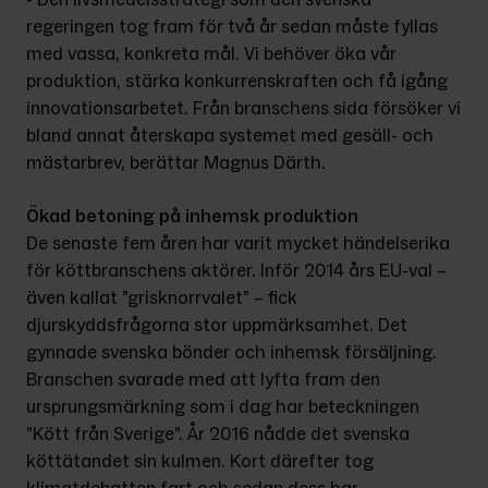
regeringen tog fram för två år sedan måste fyllas 
med vassa, konkreta mål. Vi behöver öka vår 
produktion, stärka konkurrenskraften och få igång 
innovationsarbetet. Från branschens sida försöker vi 
bland annat återskapa systemet med gesäll- och 
mästarbrev, berättar Magnus Därth.
Ökad betoning på inhemsk produktion
De senaste fem åren har varit mycket händelserika 
för köttbranschens aktörer. Inför 2014 års EU-val – 
även kallat ”grisknorrvalet” – fick 
djurskyddsfrågorna stor uppmärksamhet. Det 
gynnade svenska bönder och inhemsk försäljning. 
Branschen svarade med att lyfta fram den 
ursprungsmärkning som i dag har beteckningen 
”Kött från Sverige”. År 2016 nådde det svenska 
köttätandet sin kulmen. Kort därefter tog 