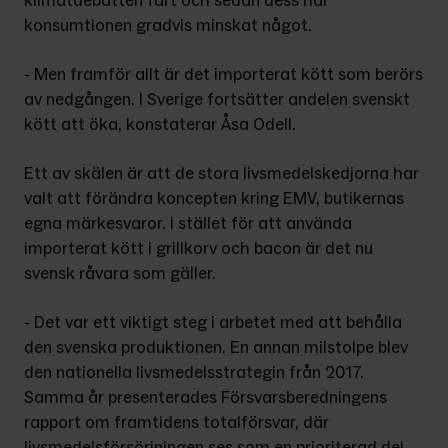
klimatdebatten fart och sedan dess har 
konsumtionen gradvis minskat något.
- Men framför allt är det importerat kött som berörs 
av nedgången. I Sverige fortsätter andelen svenskt 
kött att öka, konstaterar Åsa Odell.
Ett av skälen är att de stora livsmedelskedjorna har 
valt att förändra koncepten kring EMV, butikernas 
egna märkesvaror. I stället för att använda 
importerat kött i grillkorv och bacon är det nu 
svensk råvara som gäller.
- Det var ett viktigt steg i arbetet med att behålla 
den svenska produktionen. En annan milstolpe blev 
den nationella livsmedelsstrategin från 2017. 
Samma år presenterades Försvarsberedningens 
rapport om framtidens totalförsvar, där 
livsmedelsförsörjningen ses som en prioriterad del. 