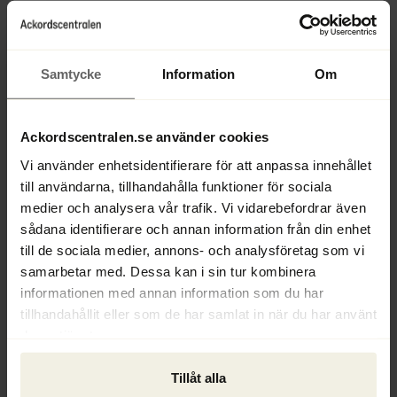
bankkontoregister och även andra relevanta 
databaser som till exempel register över verkligt 
huvudmannaskap. Syftet är att säkerställa att 
Samtycke
Information
Om
förvaltare enkelt kan få tillgång till nödvändig 
information oavsett i vilket land de befinner sig i. 
Medlemsländerna har möjlighet att behålla 
Ackordscentralen.se använder cookies
befintliga åtgärder, eller införa nya, för att 
ytterligare underlätta informationstillgången för 
Vi använder enhetsidentifierare för att anpassa innehållet
förvaltare.
till användarna, tillhandahålla funktioner för sociala
medier och analysera vår trafik. Vi vidarebefordrar även
Företagsledares skyldighet
sådana identifierare och annan information från din enhet
till de sociala medier, annons- och analysföretag som vi
För att maximera borgenärernas 
samarbetar med. Dessa kan i sin tur kombinera
återvinningsvärde vill rådet fastställa en 
informationen med annan information som du har
skyldighet för företagsledare att ansöka om 
tillhandahållit eller som de har samlat in när du har använt
insolvensförfarande senast tre månader efter att 
deras tjänster.
de blivit medvetna om företagets ekonomiska 
svårigheter. Medlemsländerna ges dock möjlighet 
Tillåt alla
att temporärt upphäva denna skyldighet om 