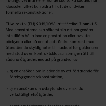
- Många vet inte heller hur de ska tolka sådana här 
klausuler, vilket kan bidra till att de undviker 
formella rekonstruktioner.
EU-direktiv (EU) 2019/1023, a****rtikel 7 punkt 5
Medlemsstaterna ska säkerställa att borgenärer 
inte tillåts hålla inne en prestation eller avsluta, 
påskynda eller på annat sätt ändra kontrakt med 
återstående skyldigheter till nackdel för gäldenären 
med stöd av en kontraktsklausul som ger rätt till 
sådana åtgärder, endast på grundval av
a) en ansökan om inledande av ett förfarande för 
förebyggande rekonstruktion,
b) en ansökan om avbrytande av enskilda 
verkställighetsåtgärder,