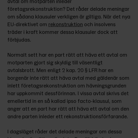
avtal om motparten inleder 
företagsrekonstruktion? Det råder delade meningar 
om sådana klausuler verkligen är giltiga. När det nya 
EU-direktivet om 
rekonstruktion
 och insolvens 
träder i kraft kommer dessa klausuler dock att 
förbjudas.
Normalt sett har en part rätt att häva ett avtal om 
motparten gjort sig skyldig till väsentligt 
avtalsbrott. Men enligt 2 kap. 20 § LFR har en 
borgenär inte rätt att häva avtal med gäldenär som 
inlett företagsrekonstruktion om hävningsgrunden 
har uppkommit dessförinnan. I vissa avtal skrivs det 
emellertid in en så kallad ipso facto-klausul, som 
anger att en part har rätt att häva ett avtal om den 
andre parten inleder ett rekonstruktionsförfarande.
I dagsläget råder det delade meningar om dessa 