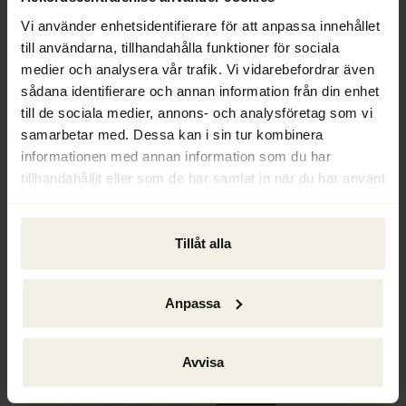
Ju tidigare du kontaktar oss, desto större 
Vi använder enhetsidentifierare för att anpassa innehållet
är chansen att vi kan rädda ditt företag.
till användarna, tillhandahålla funktioner för sociala
medier och analysera vår trafik. Vi vidarebefordrar även
Vår uppgift är att lotsa dig genom 
sådana identifierare och annan information från din enhet
regelverken, som kan kännas krångliga och 
till de sociala medier, annons- och analysföretag som vi
besvärliga. Tillsammans går vi lugnt och 
samarbetar med. Dessa kan i sin tur kombinera
metodiskt igenom alla dina möjligheter. Ju 
informationen med annan information som du har
tidigare vi kommer in, desto större chans 
tillhandahållit eller som de har samlat in när du har använt
har vi att rädda ditt företag.
deras tjänster.
Ett första möte med rådgivning kostar 
Tillåt alla
ingenting för dig. Så tveka inte att kontakta 
oss när du behöver ett bollplank.
Anpassa
Klicka 
här
 för att läsa mer om hur en 
rekonstruktion går till.
Avvisa
Du hittar även information i 
den här 