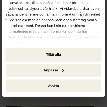
förlikningssammanträdet och därefter kommit 
till användarna, tillhandahålla funktioner för sociala
överens med borgenären om vilket belopp som 
medier och analysera vår trafik. Vi vidarebefordrar även
denne har rätt att göra gällande i konkursen. En 
sådana identifierare och annan information från din enhet
till de sociala medier, annons- och analysföretag som vi
sådan förlikning är bindande för alla borgenärer. 
samarbetar med. Dessa kan i sin tur kombinera
Det kan också förhålla sig på det viset att 
informationen med annan information som du har
tingsrätten har prövat frågan i en förhandling 
tillhandahållit eller som de har samlat in när du har använt
och beslutat i enlighet med förvaltarens 
deras tjänster.
utdelningsförslag. Du kan tyvärr inte göra något 
åt saken. Om man som borgenär i ett fall som 
Tillåt alla
ditt ska vara säker på att få frågan prövad ska 
man själv anmärka mot bevakningen.
Anpassa
Hans Ödén, rekonstruktör och konkursförvaltare
Vill du ställa en fråga? Mejla den i så fall till 
Avvisa
info@ackordscentralen.se