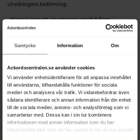
utredningens bedömning.
- Vi anser inte att utredningen utrett frågan 
om höjda gränsvärden alls vilket också 
framgår i det särskilda yttrandet som vår 
expert lämnade. Till det förekommer även 
Samtycke
Information
Om
räknefel i underlagen, säger Therese 
Andersson.
Ackordscentralen.se använder cookies
Aktiebolag som brottsverktyg
Vi använder enhetsidentifierare för att anpassa innehållet
Även Ekobrottsmyndigheten (EBM) satt 
till användarna, tillhandahålla funktioner för sociala
med som expert i utredningen och är, 
medier och analysera vår trafik. Vi vidarebefordrar även
liksom FAR, kritiska till utredningens 
sådana identifierare och annan information från din enhet
förslag angående höjda gränsvärden. De 
till de sociala medier, annons- och analysföretag som vi
menar att expertgruppen inte haft 
samarbetar med. Dessa kan i sin tur kombinera
möjlighet att ta del av vare sig förslagen 
informationen med annan information som du har
eller den färdiga texten gällande just 
tillhandahållit eller som de har samlat in när du har använt
tröskelvärdena.
deras tjänster.