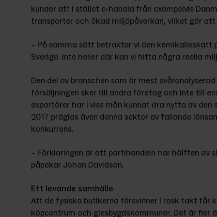
kunder att i stället e-handla från exempelvis Danmark
transporter och ökad miljöpåverkan, vilket gör att 
– På samma sätt betraktar vi den kemikalieskatt p
Sverige. Inte heller där kan vi hitta några reella m
Den del av branschen som är mest svåranalyserad ju
försäljningen sker till andra företag och inte till 
exportörer har i viss mån kunnat dra nytta av den
2017 präglas även denna sektor av fallande lönsamh
konkurrens.
– Förklaringen är att partihandeln har hälften av sin
påpekar Johan Davidson.
Ett levande samhälle
Att de fysiska butikerna försvinner i rask takt får 
köpcentrum och glesbygdskommuner. Det är fler än