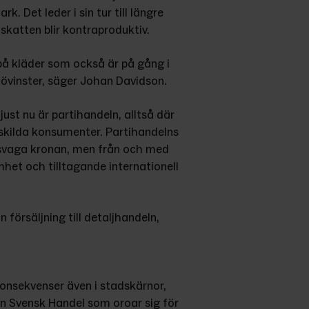
. Det leder i sin tur till längre 
skatten blir kontraproduktiv.
å kläder som också är på gång i 
iljövinster, säger Johan Davidson.
st nu är partihandeln, alltså där 
enskilda konsumenter. Partihandelns 
 svaga kronan, men från och med 
et och tilltagande internationell 
 försäljning till detaljhandeln, 
konsekvenser även i stadskärnor, 
 Svensk Handel som oroar sig för 