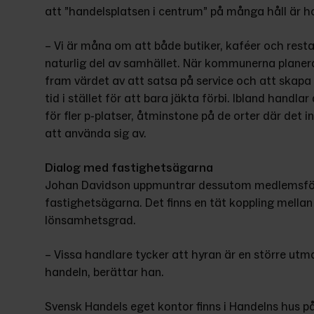
att ”handelsplatsen i centrum” på många håll är h
– Vi är måna om att både butiker, kaféer och resta
naturlig del av samhället. När kommunerna planerar 
fram värdet av att satsa på service och att skapa try
tid i stället för att bara jäkta förbi. Ibland handla
för fler p-platser, åtminstone på de orter där det in
att använda sig av.
Dialog med fastighetsägarna
Johan Davidson uppmuntrar dessutom medlemsföre
fastighetsägarna. Det finns en tät koppling mella
lönsamhetsgrad.
– Vissa handlare tycker att hyran är en större utm
handeln, berättar han.
Svensk Handels eget kontor finns i Handelns hus på