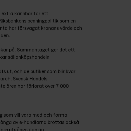
 extra kännbar för ett 
iksbankens penningpolitik som en 
nta har försvagat kronans värde och 
aden.
ickar på. Sammantaget ger det ett 
kar sällanköpshandeln.
s ut, och de butiker som blir kvar 
earch, Svensk Handels 
te åren har förlorat över 7 000 
ag som vill vara med och forma 
många av e-handlarna brottas också 
mre utgångsläge än 