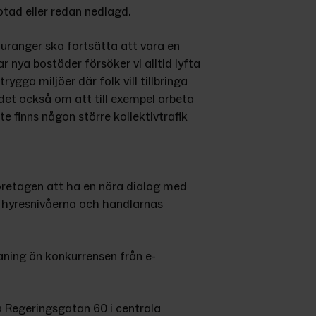
otad eller redan nedlagd.
uranger ska fortsätta att vara en 
nya bostäder försöker vi alltid lyfta 
gga miljöer där folk vill tillbringa 
r det också om att till exempel arbeta 
te finns någon större kollektivtrafik 
tagen att ha en nära dialog med 
n hyresnivåerna och handlarnas 
aning än konkurrensen från e-
 Regeringsgatan 60 i centrala 