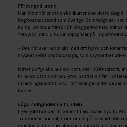
Försvagad krona
Han framhåller att en konkurrens av detta slag blir
högkostnadsland som Sverige. Samtidigt ser han R
komplicerande faktor. En lång period med minusrä
fördyrat handlarnas inköpspriser på importmarkn
– Det här sker parallellt med att hyror och löner t
mycket svårt kostnadsläge, som i synnerhet påver
Nätet av fysiska butiker har under 2010-talet tunnat
minskar ofta sina lokalytor. Statistik från HUI Res
utredningsinstitut, visar att Sverige under de senas
butiker.
Låga marginaler i e-handeln
I gengäld har det tillkommit flera tusen nya föret
framtidens handel, framför allt på internet. Men 
med lönsamhetsproblem och har ofta ett ännu sä