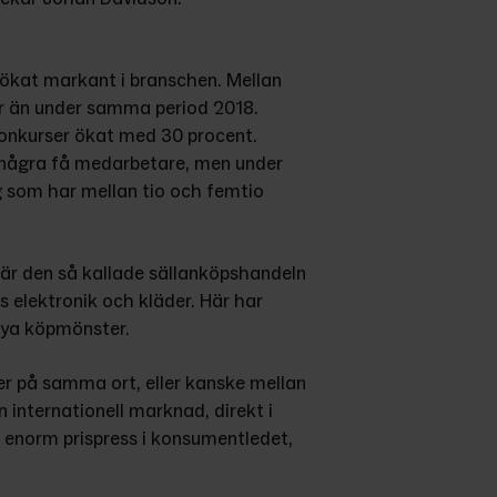
ökat markant i branschen. Mellan 
ler än under samma period 2018. 
onkurser ökat med 30 procent. 
några få medarbetare, men under 
 som har mellan tio och femtio 
är den så kallade sällanköpshandeln 
elektronik och kläder. Här har 
 nya köpmönster.
er på samma ort, eller kanske mellan 
en internationell marknad, direkt i 
n enorm prispress i konsumentledet, 