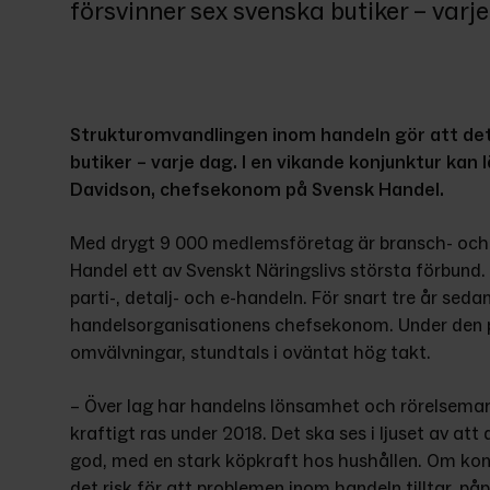
försvinner sex svenska butiker – varje
Strukturomvandlingen inom handeln gör att det i
butiker – varje dag. I en vikande konjunktur kan 
Davidson, chefsekonom på Svensk Handel.
Med drygt 9 000 medlemsföretag är bransch- och 
Handel ett av Svenskt Näringslivs största förbund.
parti-, detalj- och e-handeln. För snart tre år sed
handelsorganisationens chefsekonom. Under den pe
omvälvningar, stundtals i oväntat hög takt.
– Över lag har handelns lönsamhet och rörelsemargi
kraftigt ras under 2018. Det ska ses i ljuset av att
god, med en stark köpkraft hos hushållen. Om konjun
det risk för att problemen inom handeln tilltar, p