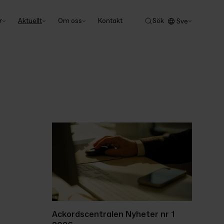
r
Aktuellt
Om oss
Kontakt
Sök
Sve
Ackordscentralen Nyheter nr 1