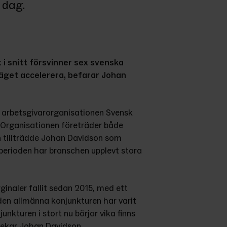
 dag.
 snitt försvinner sex svenska 
läget accelerera, befarar Johan 
arbetsgivarorganisationen Svensk 
 Organisationen företräder både 
an tillträdde Johan Davidson som 
rioden har branschen upplevt stora 
naler fallit sedan 2015, med ett 
 den allmänna konjunkturen har varit 
kturen i stort nu börjar vika finns 
åpekar Johan Davidson.