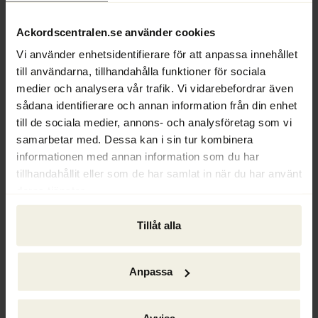
är kopplad till just detta varulager.
Ackordscentralen.se använder cookies
Ur Ackordscentralen nr 1 2022
Vi använder enhetsidentifierare för att anpassa innehållet
till användarna, tillhandahålla funktioner för sociala
Text: Hans Ödén
medier och analysera vår trafik. Vi vidarebefordrar även
sådana identifierare och annan information från din enhet
till de sociala medier, annons- och analysföretag som vi
samarbetar med. Dessa kan i sin tur kombinera
informationen med annan information som du har
tillhandahållit eller som de har samlat in när du har använt
deras tjänster.
Tillåt alla
Anpassa
Ackordscentralen Nyheter nr 1 2026
Avvisa