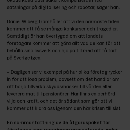
ökade kostnader säkert kompenseras med 
satsningar på digitalisering och robotar, säger han.
Daniel Wiberg framhåller att vi den närmaste tiden 
kommer att få se många konkurser och tragedier. 
Sam­tidigt är han övertygad om att landets 
företagare kommer att göra allt vad de kan för att 
behålla sina livsverk och hjälpa till med att få fart 
på Sverige igen.
– Dagligen ser vi exempel på hur olika företag rycker 
in för att lösa problem, oavsett om det handlar om 
att börja tillverka skyddsmasker till vården eller 
leverera mat till pensio­närer. Här finns en oerhörd 
vilja och kraft, och det är sådant som gör att vi 
kommer att klara oss igenom den här krisen till sist.
En sammanfattning av de åtgärdspaket för 
företagen som regeringen presenterade under 