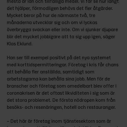
mesta är lån och till­fälliga medel. Vi får se hur långt 
det hjälper, förmodligen behövs det fler åtgärder. 
Mycket beror på hur de när­maste två, tre 
månaderna utvecklar sig och om vi lyckas 
överbrygga svackan eller inte. Om vi sjunker djupare 
blir det mycket jobbigare att ta sig upp igen, säger 
Klas Eklund.
Han ser till exempel positivt på det nya systemet 
med korttidspermit­teringar. Företag i kris får chans 
att behålla fler anställda, samtidigt som 
arbetstagarna kan behålla sina jobb. Men för de 
branscher och företag som omedelbart blev offer i 
coronakrisen är det oftast likviditeten i sig som är 
det stora problemet. De första nöd­ropen kom från 
besöks- och resenä­ringen, hotell och restauranger.
– Det här är företag inom tjänste­sektorn som är 