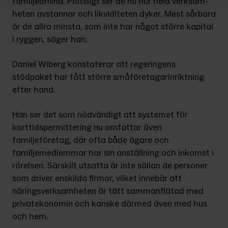
familjedrivna. Plötsligt ser de nu hur hela verksam­
heten avstannar och likviditeten dyker. Mest sårbara 
är de allra minsta, som inte har något större kapital 
i ryggen, säger han.
Daniel Wiberg konstaterar att regeringens 
stödpaket har fått större småföretagarinriktning 
efter hand.
Han ser det som nödvändigt att sys­temet för 
korttidspermittering nu omfattar även 
familjeföretag, där ofta både ägare och 
familjemedlemmar har sin anställning och inkomst i 
rörelsen. Särskilt utsatta är inte sällan de personer 
som driver enskilda firmor, vilket innebär att 
näringsverk­samheten är tätt sammanflätad med 
privatekonomin och kanske därmed även med hus 
och hem.