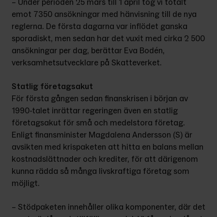
– Under perioden 25 mars till 1 april tog vi totalt 
emot 7350 ansökningar med hänvisning till de nya 
reglerna. De första dagarna var inflödet ganska 
sporadiskt, men sedan har det vuxit med cirka 2 500 
ansökningar per dag, berättar Eva Bodén, 
verksamhetsutvecklare på Skatteverket.
Statlig företagsakut
För första gången sedan finanskrisen i början av 
1990-talet inrättar regering­en även en statlig 
företagsakut för små och medelstora företag. 
Enligt finans­minister Magdalena Andersson (S) är 
avsikten med krispaketen att hitta en balans mellan 
kostnadslättnader och krediter, för att därigenom 
kunna rädda så många livskraftiga företag som 
möjligt.
– Stödpaketen innehåller olika kom­ponenter, där det 