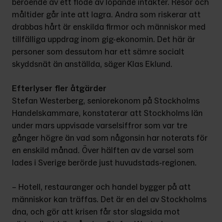
beroende av ett flöde av löpande intäkter. Resor och 
mål­tider går inte att lagra. Andra som riskerar att 
drabbas hårt är enskilda firmor och människor med 
tillfälliga uppdrag inom gig-ekonomin. Det här är 
personer som dessutom har ett sämre socialt 
skyddsnät än anställda, säger Klas Eklund.
Efterlyser fler åtgärder
Stefan Westerberg, seniorekonom på Stockholms 
Handelskammare, kon­staterar att Stockholms län 
under mars uppvisade varselsiffror som var tre 
gånger högre än vad som någonsin har noterats för 
en enskild månad. Över hälften av de varsel som 
lades i Sverige berörde just huvudstads-regionen.
– Hotell, restauranger och handel bygger på att 
människor kan träffas. Det är en del av Stockholms 
dna, och gör att krisen får stor slagsida mot 