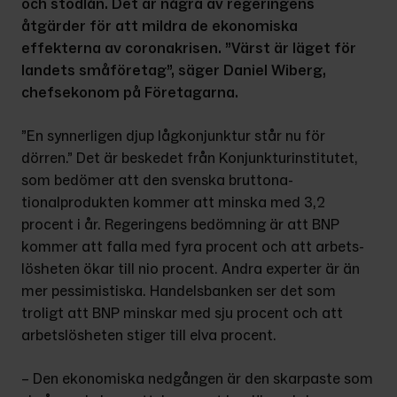
och stödlån. Det är några av regeringens 
åtgärder för att mildra de ekonomiska 
effekterna av coronakrisen. ”Värst är läget för 
landets småföretag”, säger Daniel Wiberg, 
chefsekonom på Företagarna.
”En synnerligen djup lågkonjunktur står nu för 
dörren.” Det är beske­det från Konjunkturinstitutet, 
som bedömer att den svenska bruttona­
tionalprodukten kommer att minska med 3,2 
procent i år. Regeringens bedömning är att BNP 
kommer att falla med fyra procent och att arbets­
lösheten ökar till nio procent. Andra experter är än 
mer pessimistiska. Handelsbanken ser det som 
troligt att BNP minskar med sju procent och att 
arbetslösheten stiger till elva procent.
– Den ekonomiska nedgången är den skarpaste som 