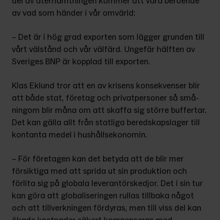
del av åter­hämtningen kommer att vara bero­ende 
av vad som händer i vår omvärld:
– Det är i hög grad exporten som lägger grunden till 
vårt välstånd och vår välfärd. Ungefär hälften av 
Sveriges BNP är kopplad till exporten.
Klas Eklund tror att en av krisens konsekvenser blir 
att både stat, företag och privatpersoner så små­
ningom blir måna om att skaffa sig större buffertar. 
Det kan gälla allt från statliga beredskapslager till 
kontanta medel i hushållsekonomin.
– För företagen kan det betyda att de blir mer 
försiktiga med att sprida ut sin produktion och 
förlita sig på globala leverantörskedjor. Det i sin tur 
kan göra att globaliseringen rullas tillbaka något 
och att tillverkningen fördyras, men till viss del kan 