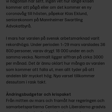
vi någonsin har sett. Ingen vet hur länge krisen 
kommer att pågå eller om det kommer en ny 
coronavåg till hösten, påpekar Klas Eklund, 
seniorekonom på Mannheimer Swartling 
Advokatbyrå.
I mars har varslen på svensk arbetsmarknad varit 
rekordhöga. Under perioden 1–29 mars varslades 36 
800 personer, varav drygt 18 000 under en och 
samma vecka. Normalt ligger siffran på cirka 3000 
per månad. Det är ännu oklart hur många av varslen 
som kommer att falla ut, men allt tyder på att 
andelen blir mycket hög. Nya varsel tillkommer 
dessutom i rask takt.
Ändringsbudgetar och krispaket
Från mitten av mars och framåt har regeringen och 
samarbetspartierna Centern och Liberalerna gradvis 