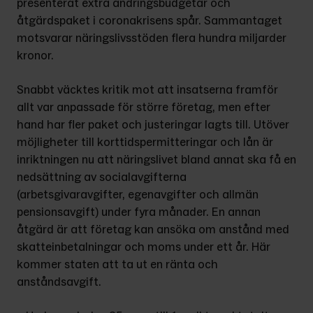
pre­senterat extra ändringsbudgetar och 
åtgärdspaket i coronakrisens spår. Sammantaget 
motsvarar näringslivs­stöden flera hundra miljarder 
kronor.
Snabbt väcktes kritik mot att insatserna framför 
allt var anpassade för större företag, men efter 
hand har fler paket och justeringar lagts till. Utöver 
möjligheter till korttidspermitte­ringar och lån är 
inriktningen nu att näringslivet bland annat ska få en 
ned­sättning av socialavgifterna 
(arbetsgivaravgifter, egenavgifter och allmän 
pensionsavgift) under fyra månader. En annan 
åtgärd är att företag kan ansöka om anstånd med 
skatteinbetalningar och moms under ett år. Här 
kommer staten att ta ut en ränta och 
anståndsavgift.