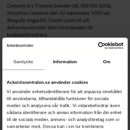
Comedy Art Theatre Sweden AB, 556765-3026, 
försattes i konkurs den 30 september 2025 vid 
Alingsås tingsrätt. Daniel Lindroth på 
Ackordscentralen Väst förordnades till 
konkursförvaltare.
För att anmäla sin fordran i konkursen måste 
biljettköparen skicka ett meddelande till 
Samtycke
Information
Om
konkursförvaltningen genom att anmäla sitt 
ersättningsanspråk per e-post till 
cat@ackordscentralen.se
 enligt följande:
Ackordscentralen.se använder cookies
Vi använder enhetsidentifierare för att anpassa innehållet
Namn och postadress
till användarna, tillhandahålla funktioner för sociala
medier och analysera vår trafik. Vi vidarebefordrar även
Belopp
sådana identifierare och annan information från din enhet
till de sociala medier, annons- och analysföretag som vi
Vad fordringen avser
samarbetar med. Dessa kan i sin tur kombinera