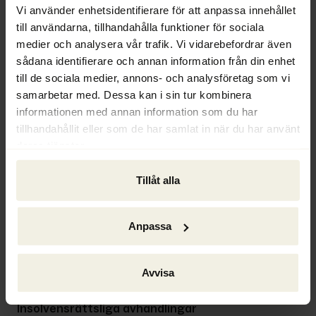
annat på ett charmigt sätt framförde att 
Vi använder enhetsidentifierare för att anpassa innehållet
det kanske inte är konkursförvaltare som 
till användarna, tillhandahålla funktioner för sociala
medier och analysera vår trafik. Vi vidarebefordrar även
ska ägna sig åt företagsrekonstruktioner.
sådana identifierare och annan information från din enhet
till de sociala medier, annons- och analysföretag som vi
Vidare behandlade forumet genom 
samarbetar med. Dessa kan i sin tur kombinera
paneldebatter gäldenärens avtal under 
informationen med annan information som du har
företagsrekonstruktion samt den så 
tillhandahållit eller som de har samlat in när du har använt
kallade superförmånsrätten för ny 
deras tjänster.
finansiering. I den senare ingick bland annat 
Erik Hellström från Ackordscentralen. En 
Tillåt alla
nyhet i lagen är att kraven har skärpts för 
att kunna förordnas till rekonstruktör. Även 
denna fråga debatterades av en panel. I 
Anpassa
sedvanlig ordning avslutades den första 
dagen av en middag med underhållning på 
Avvisa
Uppsala slott.
Insolvensrättsliga avhandlingar