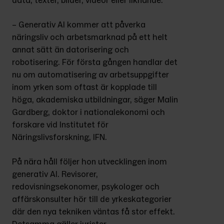
data, texter, bilder, videor eller liknande.
– Generativ AI kommer att påverka 
näringsliv och arbetsmarknad på ett helt 
annat sätt än datorisering och 
robotisering. För första gången handlar det 
nu om automatisering av arbetsuppgifter 
inom yrken som oftast är kopplade till 
höga, akademiska utbildningar, säger Malin 
Gardberg, doktor i nationalekonomi och 
forskare vid Institutet för 
Näringslivsforskning, IFN.
På nära håll följer hon utvecklingen inom 
generativ AI. Revisorer, 
redovisningsekonomer, psykologer och 
affärskonsulter hör till de yrkeskategorier 
där den nya tekniken väntas få stor effekt. 