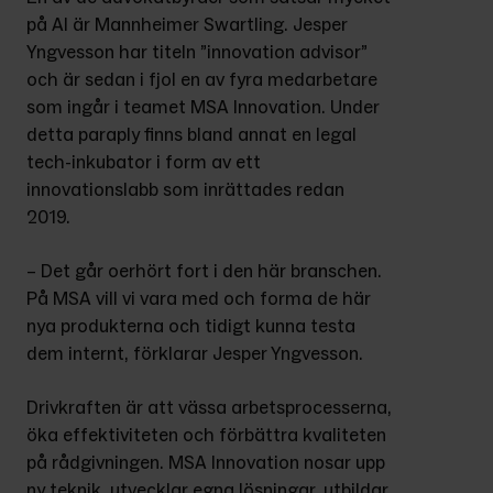
på AI är Mannheimer Swartling. Jesper 
Yngvesson har titeln ”innovation advisor” 
och är sedan i fjol en av fyra medarbetare 
som ingår i teamet MSA Innovation. Under 
detta paraply finns bland annat en legal 
tech-inkubator i form av ett 
innovationslabb som inrättades redan 
2019.
– Det går oerhört fort i den här branschen. 
På MSA vill vi vara med och forma de här 
nya produkterna och tidigt kunna testa 
dem internt, förklarar Jesper Yngvesson.
Drivkraften är att vässa arbetsprocesserna, 
öka effektiviteten och förbättra kvaliteten 
på rådgivningen. MSA Innovation nosar upp 
ny teknik, utvecklar egna lösningar, utbildar 