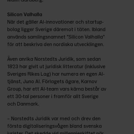
Silicon Valhalla
När det gäller AI-innovationer och startup-
bolag ligger Sverige däremot i täten. Ibland 
används samlingsnamnet ”Silicon Valhalla” 
för att beskriva den nordiska utvecklingen.
Även anrika Norstedts Juridik, som sedan 
1823 har givit ut juridisk litteratur (inklusive 
Sveriges Rikes Lag) har numera en egen AI-
tjänst, Juno AI. Förlagets ägare, Karnov 
Group, har ett AI-team vars kärna består av 
ett 30-tal personer i framför allt Sverige 
och Danmark.
– Norstedts Juridik var med och drev den 
första digitaliseringsvågen bland svenska 
jurister. Det skedde vid millennieskiftet när 