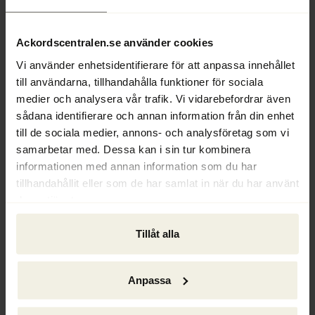
att hänvisa till lagtexter, liknande rättsfall 
eller fördjupningslitteratur.
Ackordscentralen.se använder cookies
Vi använder enhetsidentifierare för att anpassa innehållet
– Mottagandet har överträffat alla 
till användarna, tillhandahålla funktioner för sociala
förväntningar. Jag trodde inte att vi skulle 
medier och analysera vår trafik. Vi vidarebefordrar även
uppfylla våra högt ställda kommersiella 
sådana identifierare och annan information från din enhet
mål för tjänsten, men det gjorde vi. I 20 år 
till de sociala medier, annons- och analysföretag som vi
har jag burit skägg, men den interna 
samarbetar med. Dessa kan i sin tur kombinera
vadslagningen ledde till att jag fick raka av 
informationen med annan information som du har
mig alltihop, berättar Selcuk Ünlü.
tillhandahållit eller som de har samlat in när du har använt
deras tjänster.
Bra grunddata
Utvecklingsarbetet fortsätter och nu i 
Tillåt alla
september lanseras en AI-tjänst speciellt 
utvecklad för kommuner.
Anpassa
– Juno AI används av jurister i både privat 
och offentlig sektor. Bland våra kunder 