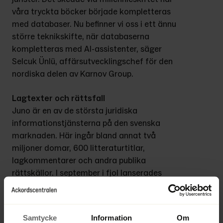
våra tryckta böcker började kompletteras 
med databaser. Nu befinner vi oss i ett ännu 
större teknikskifte, när databaserna 
kompletteras med AI-assistenter, säger 
Selcuk Ünlü, affärsutvecklingschef för den 
nordiska delen av Karnov Group.
Lagtexter och rättsfall
Juno är en av de största juridiska 
informationstjänsterna på den svenska 
marknaden. Här ingår bland annat två 
miljoner domar, 600 litteraturtitlar, 
lagkommentarer och andra publika 
rättskällor. I september i fjol lanserades 
Juno AI, som fick en flygande start. Här kan 
användarna ställa frågor inför till exempel 
klientmöten, rättsutredningar och 
Samtycke
Information
Om
överklaganden. AI-tjänsten svarar genom 