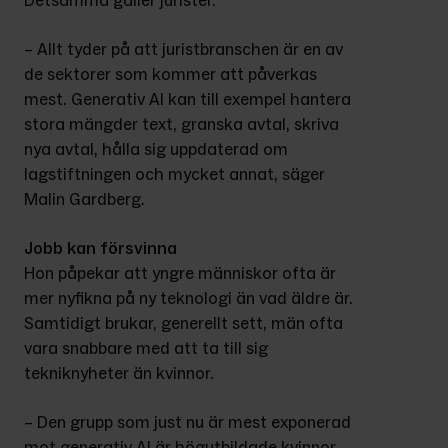
Detsamma gäller jurister.
– Allt tyder på att juristbranschen är en av 
de sektorer som kommer att påverkas 
mest. Generativ AI kan till exempel hantera 
stora mängder text, granska avtal, skriva 
nya avtal, hålla sig uppdaterad om 
lagstiftningen och mycket annat, säger 
Malin Gardberg.
Jobb kan försvinna
Hon påpekar att yngre människor ofta är 
mer nyfikna på ny teknologi än vad äldre är. 
Samtidigt brukar, generellt sett, män ofta 
vara snabbare med att ta till sig 
tekniknyheter än kvinnor.
– Den grupp som just nu är mest exponerad 
mot generativ AI är högutbildade kvinnor. 