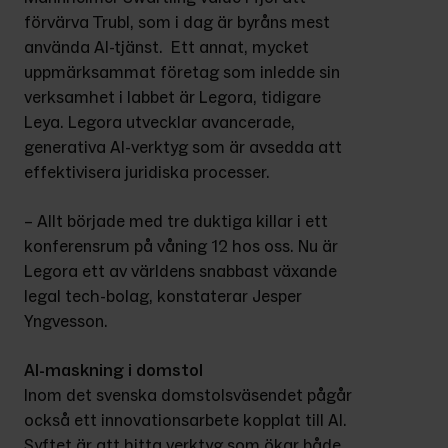
förvärva Trubl, som i dag är byråns mest 
använda AI-tjänst.  Ett annat, mycket 
uppmärksammat företag som inledde sin 
verksamhet i labbet är Legora, tidigare 
Leya. Legora utvecklar avancerade, 
generativa AI-verktyg som är avsedda att 
effektivisera juridiska processer.
– Allt började med tre duktiga killar i ett 
konferensrum på våning 12 hos oss. Nu är 
Legora ett av världens snabbast växande 
legal tech-bolag, konstaterar Jesper 
Yngvesson.
AI-maskning i domstol
Inom det svenska domstolsväsendet pågår 
också ett innovationsarbete kopplat till AI. 
Syftet är att hitta verktyg som ökar både 