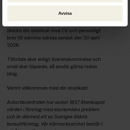
jobb.ume@ackordscentralen.se
 eller 
kontakta Fredrik Sundin eller Andreas 
Avvisa
Byström på 090-70 62 00.
Skicka din ansökan med CV och personligt 
brev till samma adress senast den 20 april 
2026.
Tillträde sker enligt överenskommelse och 
urval sker löpande, så ansök gärna redan 
idag.
Varmt välkommen med din ansökan!
Ackordscentralen har sedan 1857 återskapat 
värden i företag med ekonomiska problem 
och är därmed ett av Sveriges äldsta 
konsultföretag. Vår kärnverksamhet består i 