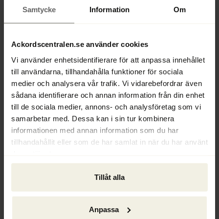
ärenden drivs framåt effektivt och i rätt tid.
Samtycke
Information
Om
Vem söker vi?
Vi söker dig som är utbildad jurist, är 
Ackordscentralen.se använder cookies
initiativrik, lösningsorienterad och trivs med 
Vi använder enhetsidentifierare för att anpassa innehållet
att arbeta både självständigt och i grupp i ett 
till användarna, tillhandahålla funktioner för sociala
högt tempo.
medier och analysera vår trafik. Vi vidarebefordrar även
sådana identifierare och annan information från din enhet
Vi värdesätter självständighet, noggrannhet, 
till de sociala medier, annons- och analysföretag som vi
struktur och förmåga att kommunicera och 
samarbetar med. Dessa kan i sin tur kombinera
samarbeta med dina kollegor. Din flexibla 
informationen med annan information som du har
förmåga och att du trivs i en snabbt 
tillhandahållit eller som de har samlat in när du har använt
föränderlig miljö är betydelsefulla 
deras tjänster.
egenskaper för att trivas i rollen hos oss.
Tillåt alla
Frågor och ansökan
Vid frågor om tjänsten är du välkommen att 
kontakta oss på 
Anpassa