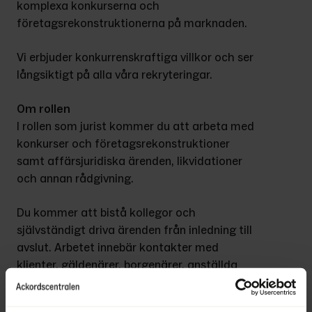
komplexa konkurserna och 
företagsrekonstruktionerna på marknaden.
Vi erbjuder konkurrenskraftiga villkor och ser 
långsiktigt på alla våra rekryteringar.
Om rollen
I rollen som jurist kommer du att arbeta med 
konkurser och företagsrekonstruktioner 
samt affärsjuridiska ärenden, likvidationer 
och annan rådgivning.
Du kommer att bistå kollegor och 
självständigt driva ärenden från inledning till 
avslut. Arbetet innebär kontakter med 
klienter, gäldenärer, borgenärer, anställda 
och myndigheter samt upprättande av 
dokumentation och säkerställande av att 