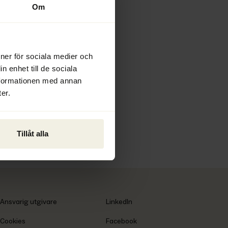
2026
Om
ioner för sociala medier och
n enhet till de sociala
nformationen med annan
er.
Tillåt alla
Ansvarig utgivare
LinkedIn
Cookies
Facebook