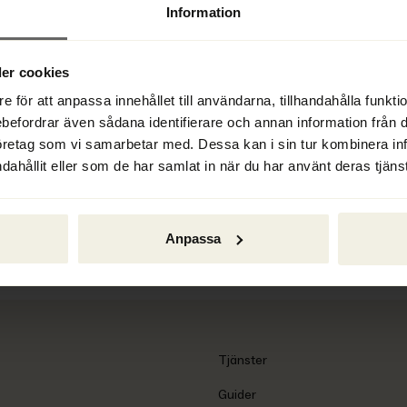
Information
rätt ska gälla för ett nytt avtal 
nt det. Avtalet måste också 
nomisk risk.
er cookies
e för att anpassa innehållet till användarna, tillhandahålla funkt
ebefordrar även sådana identifierare och annan information från di
öretag som vi samarbetar med. Dessa kan i sin tur kombinera i
dahållit eller som de har samlat in när du har använt deras tjänst
Anpassa
Tjänster
Guider