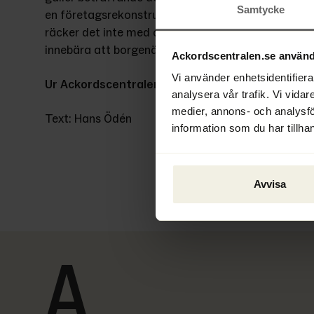
Samtycke
en företagsrekonstruktion. För att en sådan förmåns
räcker det inte med att rekonstruktören har godkä
innebära att borgenären utsätter sig för en ny eko
Ackordscentralen.se använd
Vi använder enhetsidentifierar
Ur Ackordscentralen Nyheter nr 3 2025
analysera vår trafik. Vi vidar
medier, annons- och analysf
Text: Hans Ödén
information som du har tillhan
Avvisa