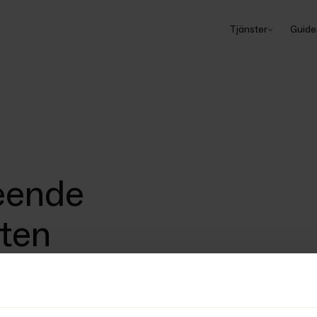
Tjänster
Guide
eende
ten
i mål Ö 1972-24 klargjort vad som 
en, när ett nytt avtal träffas under 