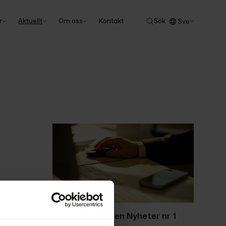
r
Aktuellt
Om oss
Kontakt
Sök
Sve
Ackordscentralen Nyheter nr 1