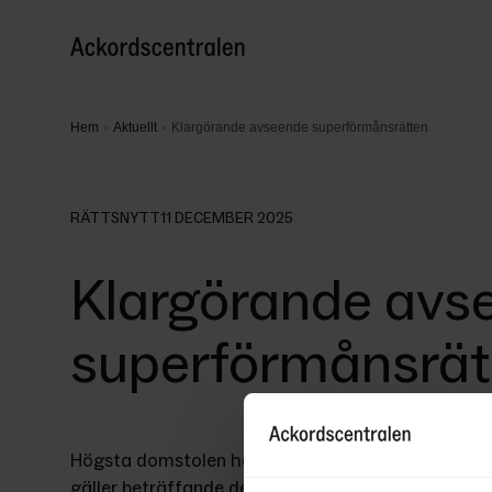
Hem
Aktuellt
Klargörande avseende superförmånsrätten
RÄTTSNYTT
11 DECEMBER 2025
Klargörande avs
superförmånsrät
Högsta domstolen har i ett beslut den 3 juni 2025 
gäller beträffande den så kallade superförmånsrätt