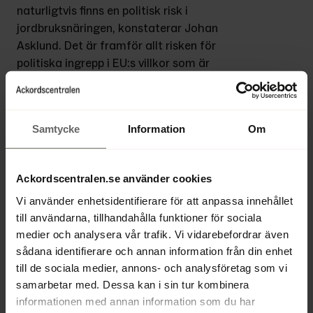
naturligtvis finns en politisk risk i 
jordbruksnäringen, konstaterar Johan 
Asklund. Det är framför allt risken för 
politiska ingrepp i EU:s villkor som är 
oroande. Jordbruksnäringen är beroende av 
långsiktiga villkor.
Samtycke
Information
Om
Noggrann analys av kunderna
Det finns också en risk i kommande 
räntehöjningar. Från 1994 fram till idag har 
Ackordscentralen.se använder cookies
reporäntan fallit från 8-procentsnivån till 
Vi använder enhetsidentifierare för att anpassa innehållet
minusränta. På Landshypotek Bank är man 
till användarna, tillhandahålla funktioner för sociala
medveten om risken för kommande 
medier och analysera vår trafik. Vi vidarebefordrar även
räntehöjningar.
sådana identifierare och annan information från din enhet
till de sociala medier, annons- och analysföretag som vi
–
 När vi fattar beslut om lån tar vi inte bara 
samarbetar med. Dessa kan i sin tur kombinera
hänsyn till säkerheterna. Vi gör också en 
informationen med annan information som du har
kassaflödesanalys och en analys över 