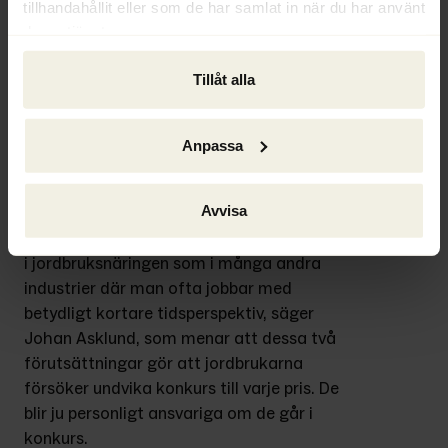
tillhandahållit eller som de har samlat in när du har använt
räntekänsligheten, säger Johan Asklund.
deras tjänster.
Traditionellt har antalet konkurser i 
Tillåt alla
jordbruksnäringen varit låg i relation till 
andra näringsgrenar. Johan Asklund ger två 
förklaringar.
Anpassa
–
 Dels beror det på jordförvärvslagen som 
Avvisa
bara tillåter att bönderna själva äger mark. 
Det finns inte heller samma lönsamhetskrav 
i jordbruksnäringen som i många andra 
industrier där man ofta jobbar med 
betydligt kortare tidsperspektiv, säger 
Johan Asklund, som menar att dessa två 
förutsättningar gör att jordbrukarna 
försöker undvika konkurs till varje pris. De 
blir ju personligt ansvariga om de går i 
konkurs.