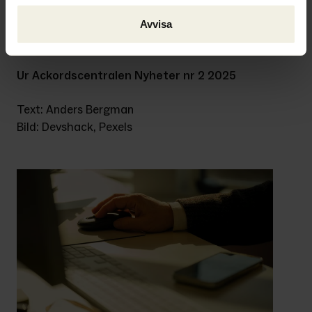
återvinningsanspråk som är framställda 
av konkursbona, berättar Anders 
Avvisa
Bergman.
Ur Ackordscentralen Nyheter nr 2 2025
Text: Anders Bergman
Bild: Devshack, Pexels