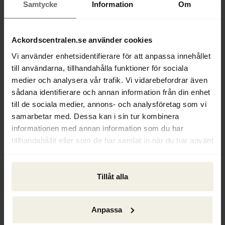
Samtycke
Information
Om
Bergman som konkursförvaltare.
- Det är stora skulder i förhållande till 
Ackordscentralen.se använder cookies
tillgångarna i de inblandade konkursbona. 
Bristen i bouppteckningarna i alla 
Vi använder enhetsidentifierare för att anpassa innehållet
konkurser som ingår i konkurshärvan 
till användarna, tillhandahålla funktioner för sociala
uppgår sammanlagt till mer än en miljard 
medier och analysera vår trafik. Vi vidarebefordrar även
kronor, säger Anders Bergman.
sådana identifierare och annan information från din enhet
till de sociala medier, annons- och analysföretag som vi
samarbetar med. Dessa kan i sin tur kombinera
Under konkursutredningarna har det 
informationen med annan information som du har
genomförts efterforskningar avseende ett 
tillhandahållit eller som de har samlat in när du har använt
stort antal fordon som inte funnits kvar. 
deras tjänster.
Även helikopter, flygplan och guldtackor är 
tillgångar som eftersökts. Konkursbona 
Tillåt alla
har också inlett ett stort antal processer i 
domstol.
Anpassa
- Rättegångar pågår avseende ett flertal 