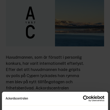
Huvudmannen, som är försatt i personlig 
konkurs, har varit internationellt efterlyst. 
Efter det att huvudmannen hade gripits 
av polis på Cypern lyckades han rymma 
men blev på nytt tillfångatagen och 
frihetsberövad. Ackordscentralen 
Norrland handlägger konkurserna för 
huvudmannen och för två av de 
inblandade företagen med Anders 