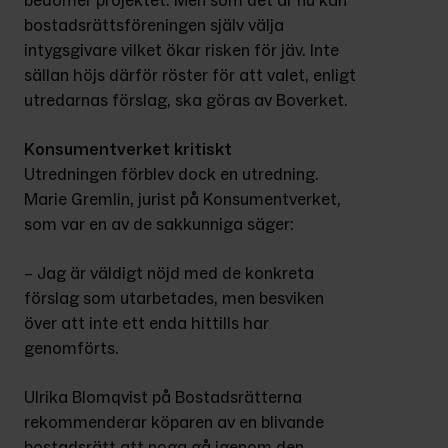
bedömer projektet. Men som det är nu kan 
bostadsrättsföreningen själv välja 
intygsgivare vilket ökar risken för jäv. Inte 
sällan höjs därför röster för att valet, enligt 
utredarnas förslag, ska göras av Boverket.
Konsumentverket kritiskt
Utredningen förblev dock en utredning. 
Marie Gremlin, jurist på Konsumentverket, 
som var en av de sakkunniga säger:
– Jag är väldigt nöjd med de konkreta 
förslag som utarbetades, men besviken 
över att inte ett enda hittills har 
genomförts.
Ulrika Blomqvist på Bostadsrätterna 
rekommenderar köparen av en blivande 
bostadsrätt att noga gå igenom den 