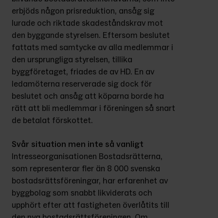
erbjöds någon prisreduktion, ansåg sig 
lurade och riktade skadeståndskrav mot 
den byggande styrelsen. Eftersom beslutet 
fattats med samtycke av alla medlemmar i 
den ursprungliga styrelsen, tillika 
byggföretaget, friades de av HD. En av 
ledamöterna reserverade sig dock för 
beslutet och ansåg att köparna borde ha 
rätt att bli medlemmar i föreningen så snart 
de betalat förskottet.
Svår situation men inte så vanligt
Intresseorganisationen Bostadsrätterna, 
som representerar fler än 8 000 svenska 
bostadsrättsföreningar, har erfarenhet av 
byggbolag som snabbt likviderats och 
upphört efter att fastigheten överlåtits till 
den nya bostadsrättsföreningen. Om 