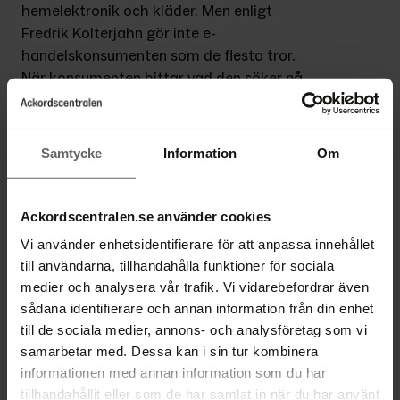
hemelektronik och kläder. Men enligt 
Fredrik Kolterjahn gör inte e-
handelskonsumenten som de flesta tror. 
När konsumenten hittar vad den söker på 
nätet, så handlar de flesta inte där.
– Det omvända är mycket vanligare. Man 
Samtycke
Information
Om
letar upp sina varor på nätet, men sen 
köper man varan i en fysisk butik, säger 
Fredrik Kolterjahn.
Ackordscentralen.se använder cookies
Vi använder enhetsidentifierare för att anpassa innehållet
De etablerade fysiska butikerna är 
till användarna, tillhandahålla funktioner för sociala
framgångsrika inom i e-handeln om de har 
medier och analysera vår trafik. Vi vidarebefordrar även
en affärsstruktur där de kan centralisera 
sådana identifierare och annan information från din enhet
e-handeln. De rena e-handelslösningarna, 
till de sociala medier, annons- och analysföretag som vi
utan fysiska butiker, har det betydligt 
samarbetar med. Dessa kan i sin tur kombinera
svårare.
informationen med annan information som du har
tillhandahållit eller som de har samlat in när du har använt