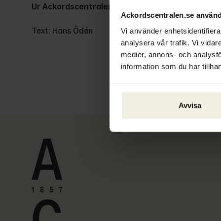
Ur Ackordscentralen Nyheter nr 3 2022
Ackordscentralen.se använd
Text: Hans Ödén
Vi använder enhetsidentifierar
analysera vår trafik. Vi vidar
medier, annons- och analysf
information som du har tillhan
Avvisa