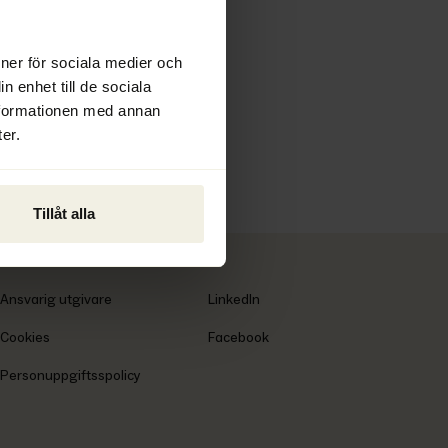
2026
ioner för sociala medier och
n enhet till de sociala
nformationen med annan
er.
Tillåt alla
Ansvarig utgivare
LinkedIn
Cookies
Facebook
Personuppgiftsspolicy