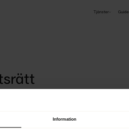
Tjänster
Guide
tsrätt
mål Ö 5481-21 fastslaget att en 
er i sin besittning trots att fordran 
Information