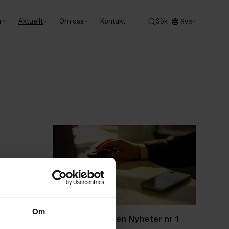
r
Aktuellt
Om oss
Kontakt
Sök
Sve
Om
Ackordscentralen Nyheter nr 1