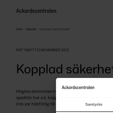
Hem
Aktuellt
Kopplad säkerhetsrätt
RÄTTSNYTT
23 NOVEMBER 2022
Kopplad säkerhe
Högsta domstolen har i en dom den 28 juni 2022 i 
speditör har s.k. kopplad säkerhetsrätt i ett varulag
inte var hänförlig till just detta varulager.
Samtycke