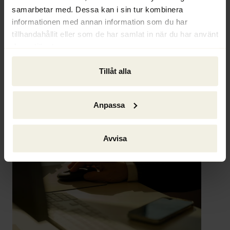
verksamheten hade nämligen inneburit stor 
samarbetar med. Dessa kan i sin tur kombinera
värdeförstöring och andra negativa konsekvenser 
informationen med annan information som du har
för många intressenter.
tillhandahållit eller som de har samlat in när du har använt
deras tjänster.
Läs mer:
Tillåt alla
https://lyten.com/2026/02/26/lyten-completes-
acquisition-of-northvolt-sweden-and-establishes-
its-first-lyten-industrial-hub-in-sweden/
Anpassa
Avvisa