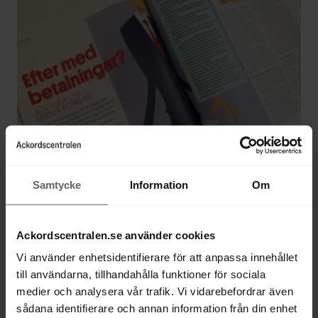
Samtycke
Information
Om
Ackordscentralens koncernchef och vd 
Ackordscentralen.se använder cookies
Mikael Kubu intervjuas i senaste numret av 
driva eget
. I intervjun berättar Mikael hur 
Vi använder enhetsidentifierare för att anpassa innehållet
en företagsrekonstruktion går till, och hur 
till användarna, tillhandahålla funktioner för sociala
viktigt det är att som företagare söka 
medier och analysera vår trafik. Vi vidarebefordrar även
sådana identifierare och annan information från din enhet
hjälp i god tid, gärna hos en firma som 