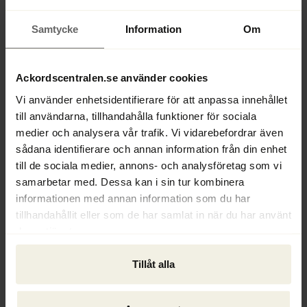
annan utmaning är att bemöta 
konkursbolagets anställda i en svår 
Samtycke
Information
Om
livssituation och hjälpa dem på bästa sätt. 
Det är enligt mig en av mina viktigaste 
arbetsuppgifter och jag vill gärna att 
Ackordscentralen.se använder cookies
personalen drabbas så lite som möjligt av en 
Vi använder enhetsidentifierare för att anpassa innehållet
konkurs, men det är såklart inte alltid möjligt 
till användarna, tillhandahålla funktioner för sociala
att lyckas med.
medier och analysera vår trafik. Vi vidarebefordrar även
sådana identifierare och annan information från din enhet
Sedan maj 2024 kan du titulera dig 
till de sociala medier, annons- och analysföretag som vi
konkursförvaltare. Har det varit ett mål 
samarbetar med. Dessa kan i sin tur kombinera
sedan du började på Ackordscentralen?
informationen med annan information som du har
Jag hade inte detta som ett uttryckligt mål 
tillhandahållit eller som de har samlat in när du har använt
från början men det visade sig att de 
deras tjänster.
dynamiska arbetsuppgifterna, som ställer 
höga krav på problemlösningsförmåga, 
Tillåt alla
passade mig utmärkt. För att bli förvaltare 
krävs särskild insikt och erfarenhet som 