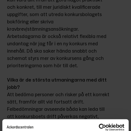
och konkret, till mer juridiskt kvalificerade 
uppgifter, som att utreda konkursbolagets 
bokföring eller skriva 
kravbrev/stämningsansökningar. 
Arbetsdagarna är också relativt flexibla med 
undantag när jag får i en ny konkurs med 
innehåll. Då ska saker hända snabbt och 
schemat styrs mer av konkursens gång och 
prioriteringarna som hör till det.
Vilka är de största utmaningarna med ditt 
jobb?
Att bedöma personer och risker på ett korrekt 
sätt, framför allt vid fortsatt drift. 
Felbedömningar avseende båda kan leda till 
att konkursboets drift påverkas negativt, 
vilket jag har det yttersta ansvaret för. En 