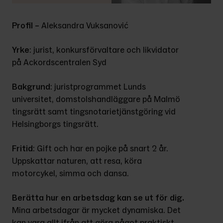
Profil –
 Aleksandra Vuksanović
Yrke
: jurist, konkursförvaltare och likvidator 
på Ackordscentralen Syd
Bakgrund
: juristprogrammet Lunds 
universitet, domstolshandläggare på Malmö 
tingsrätt samt tingsnotarietjänstgöring vid 
Helsingborgs tingsrätt.
Fritid
: Gift och har en pojke på snart 2 år. 
Uppskattar naturen, att resa, köra 
motorcykel, simma och dansa.
Berätta hur en arbetsdag kan se ut för dig.
Mina arbetsdagar är mycket dynamiska. Det 
kan vara allt ifrån att göra något praktiskt 