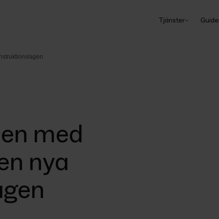
Tjänster
Guide
nstruktionslagen
rien med
en nya
agen