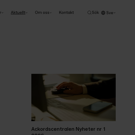
r
Aktuellt
Om oss
Kontakt
Sök
Sve
Ackordscentralen Nyheter nr 1