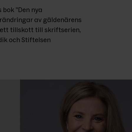
 bok ”Den nya 
örändringar av gäldenärens 
t tillskott till skriftserien, 
k och Stiftelsen 