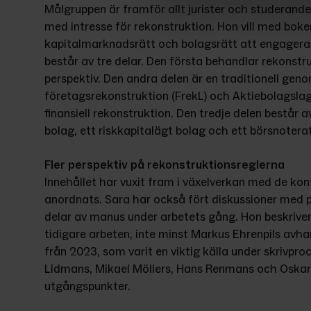
Målgruppen är framför allt jurister och studeran
med intresse för rekonstruktion. Hon vill med boke
kapitalmarknadsrätt och bolagsrätt att engagera s
består av tre delar. Den första behandlar rekonstru
perspektiv. Den andra delen är en traditionell gen
företagsrekonstruktion (FrekL) och Aktiebolagslagen
finansiell rekonstruktion. Den tredje delen består av
bolag, ett riskkapitalägt bolag och ett börsnotera
Fler perspektiv på rekonstruktionsreglerna
Innehållet har vuxit fram i växelverkan med de kon
anordnats. Sara har också fört diskussioner med pr
delar av manus under arbetets gång. Hon beskriver
tidigare arbeten, inte minst Markus Ehrenpils avha
från 2023, som varit en viktig källa under skrivproc
Lidmans, Mikael Möllers, Hans Renmans och Oskar
utgångspunkter.