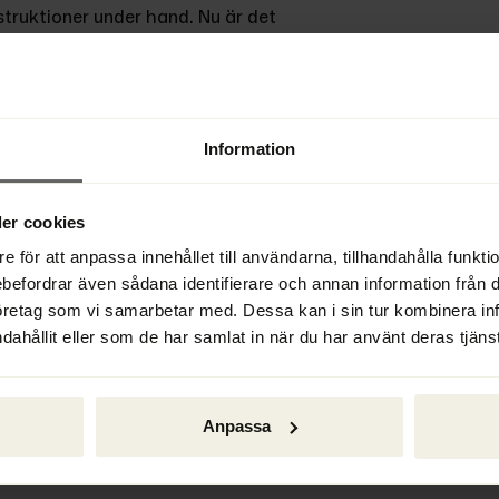
truktioner under hand. Nu är det 
randet och även mot aktieägarnas 
 om spelplanen, säger Sara.
Information
fokus ofta ligger på att få 
t tydligt transaktionsinslag och 
er cookies
olsstyrt rekonstruktionsförfarande. 
e för att anpassa innehållet till användarna, tillhandahålla funkt
ebefordrar även sådana identifierare och annan information från di
öretag som vi samarbetar med. Dessa kan i sin tur kombinera i
dahållit eller som de har samlat in när du har använt deras tjänst
ter att Sara beviljats ett 
len. Flera vetenskapliga seminarier 
 annat Sverige, Finland, Tyskland, 
Anpassa
 början att skriva en kortare skrift 
ojektet växte till en hel bok.