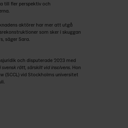
ill fler perspektiv och 
erna.
rknadens aktörer har mer att utgå 
srekonstruktioner som sker i skuggan 
s, säger Sara.
sjuridik och disputerade 2023 med 
i svensk rätt, särskilt vid insolvens
. Hon 
w (SCCL) vid Stockholms universitet 
li.